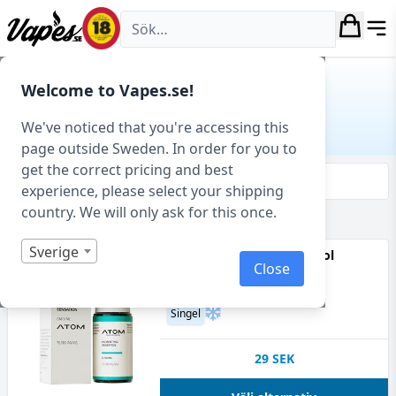
Vapes.se
Hem
/ Produkt Tillverkare / Hangsen
Welcome to Vapes.se!
HANGSEN
We've noticed that you're accessing this
page outside Sweden. In order for you to
get the correct pricing and best
Filtrera & sortera
experience, please select your shipping
country. We will only ask for this once.
Visar 25 produkter av 25 totalt
Sverige
Hangsen Atom HS Menthol
Close
Sensation (10 ml)
30VG
Menthol
Singel
29
SEK