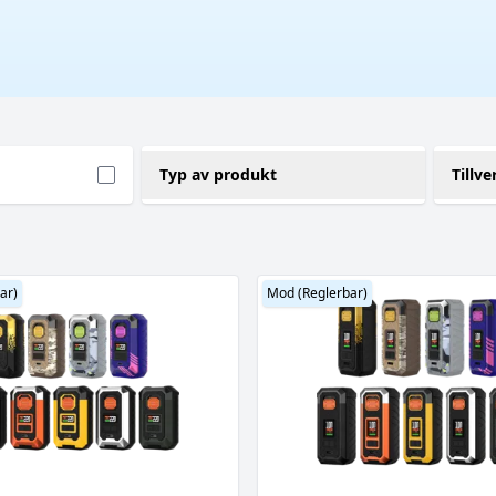
Typ av produkt
Tillve
Mod (Reglerbar)
V
(3)
ar)
Mod (Reglerbar)