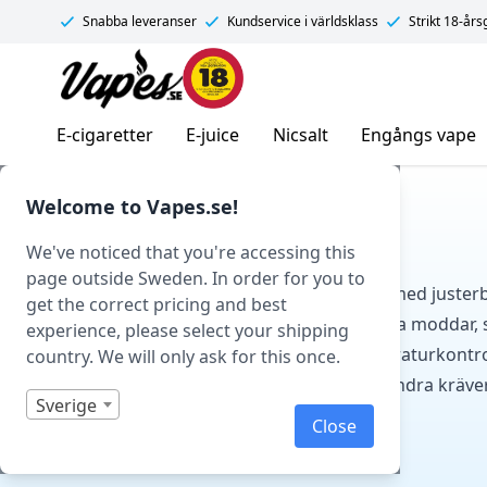
Snabba leveranser
Kundservice i världsklass
Strikt 18-år
Vapes.se
E-cigaretter
E-juice
Nicsalt
Engångs vape
Hem
/ Moddar
Welcome to Vapes.se!
VAPE MODDAR
We've noticed that you're accessing this
page outside Sweden. In order for you to
Vape moddar är enheter för e-cigaretter med justerb
get the correct pricing and best
watt, spänning och temperatur. Reglerbara moddar,
experience, please select your shipping
har kretskort med funktioner som temperaturkontrol
country. We will only ask for this once.
modeller har inbyggda batterier, medan andra kräver
Sverige
typ 18650, 20700 eller 21700.
Close
Läs mer...