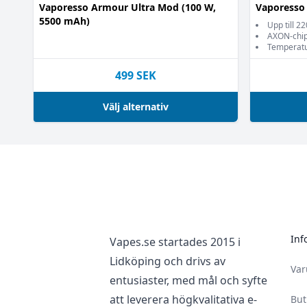
Vaporesso Armour Ultra Mod (100 W,
Vaporesso
5500 mAh)
Upp till 2
AXON-chi
Temperatu
499
SEK
Välj alternativ
Footer
Inf
Vapes.se startades 2015 i
Lidköping och drivs av
Va
entusiaster, med mål och syfte
att leverera högkvalitativa e-
But