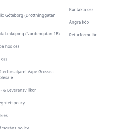
Kontakta oss
ik: Göteborg (Drottninggatan
Ångra köp
ik: Linköping (Nordengatan 1B)
Returformulär
ba hos oss
 oss
 återförsäljare! Vape Grossist
lesale
- & Leveransvillkor
egritetspolicy
kies
årsgräns policy