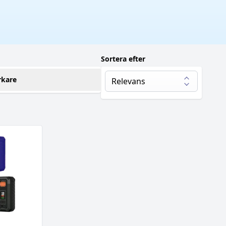
Sortera efter
rkare
aporesso
(3)