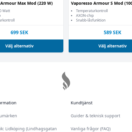
 Armour Max Mod (220 W)
Vaporesso Armour S Mod (10
20 Watt
Temperaturkontroll
p
AXON-chip
rkontroll
Snabb-låsfunktion
699
SEK
589
SEK
Välj alternativ
Välj alternativ
ormation
Kundtjänst
rumärken
Guider & teknisk support
ik: Lidköping (Lindhagsgatan
Vanliga frågor (FAQ)