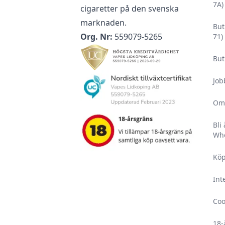
7A)
cigaretter på den svenska
marknaden.
But
Org. Nr:
559079-5265
71)
But
Job
Om
Bli
Who
Köp
Int
Coo
18-