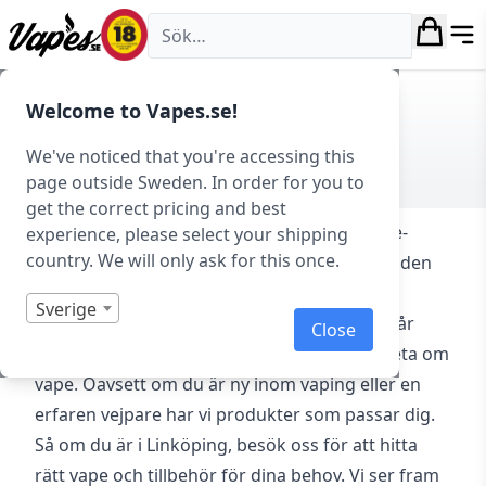
Vapes.se
VAPES.SE LINKÖPING –
Welcome to Vapes.se!
NORDENGATAN 1B
We've noticed that you're accessing this
page outside Sweden. In order for you to
get the correct pricing and best
Upptäck ett brett utbud av
vape-produkter
, e-
experience, please select your shipping
country. We will only ask for this once.
cigaretter och
e-juice
hos Vapes Linköping – den
största vape-butiken i Linköping! Här på
Sverige
Nordengatan 1B, 582 55 Linköping, hjälper vår
Close
kunniga personal dig med allt du behöver veta om
vape. Oavsett om du är ny inom vaping eller en
erfaren vejpare har vi produkter som passar dig.
Så om du är i Linköping, besök oss för att hitta
rätt vape och tillbehör för dina behov. Vi ser fram