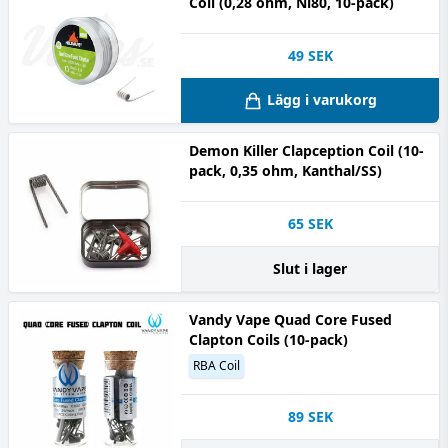
Coil (0,28 ohm, Ni80, 10-pack)
49
SEK
Lägg i varukorg
Demon Killer Clapception Coil (10-
pack, 0,35 ohm, Kanthal/SS)
65
SEK
Slut i lager
Vandy Vape Quad Core Fused
Clapton Coils (10-pack)
RBA Coil
89
SEK