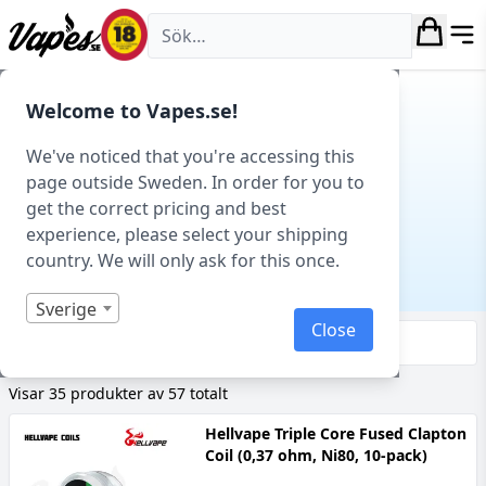
Vapes.se
Hem
/
Coils (Förbrännare)
/ Avancerade coils
Welcome to Vapes.se!
AVANCERADE COILS
We've noticed that you're accessing this
page outside Sweden. In order for you to
Coils (Förbrännare)
get the correct pricing and best
Underkategorier
experience, please select your shipping
country. We will only ask for this once.
Sverige
Close
Filtrera & sortera
Visar 35 produkter av 57 totalt
Hellvape Triple Core Fused Clapton
Coil (0,37 ohm, Ni80, 10-pack)