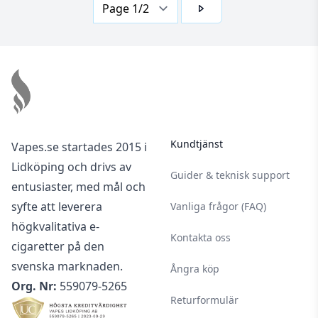
Footer
Kundtjänst
Vapes.se startades 2015 i
Lidköping och drivs av
Guider & teknisk support
entusiaster, med mål och
syfte att leverera
Vanliga frågor (FAQ)
högkvalitativa e-
Kontakta oss
cigaretter på den
svenska marknaden.
Ångra köp
Org. Nr:
559079-5265
Returformulär