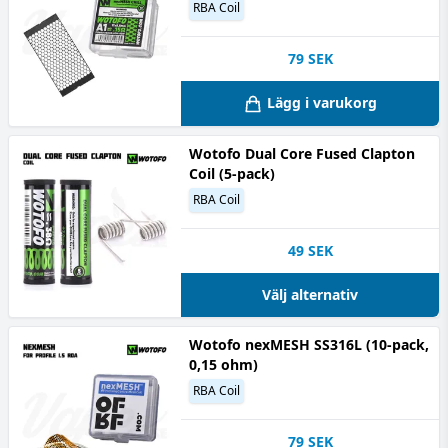
RBA Coil
79
SEK
Lägg i varukorg
Wotofo Dual Core Fused Clapton
Coil (5-pack)
RBA Coil
49
SEK
Välj alternativ
Wotofo nexMESH SS316L (10-pack,
0,15 ohm)
RBA Coil
79
SEK