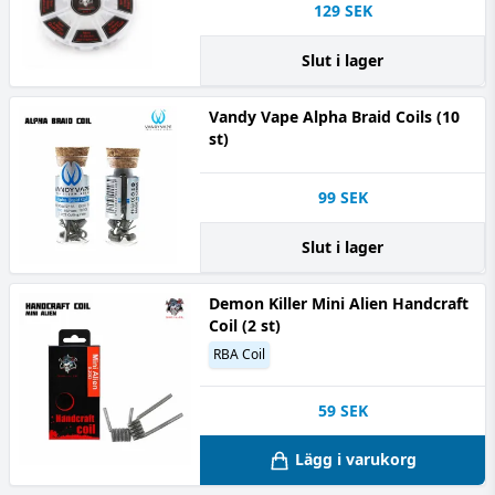
129
SEK
Slut i lager
Vandy Vape Alpha Braid Coils (10
st)
99
SEK
Slut i lager
Demon Killer Mini Alien Handcraft
Coil (2 st)
RBA Coil
59
SEK
Lägg i varukorg