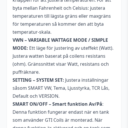
knappen för att justera temperaturen. För att
byta mellan Fahrenheit och Celsius: justera
temperaturen till lägsta gräns eller maxgräns
för temperaturen så kommer den att byta
temperatur-skala.
VWN – VARIABLE WATTAGE MODE / SIMPLE
MODE:
Ett läge för justering av uteffekt (Watt).
Justera watten baserat på coilens resistans
(ohm). Gränssnittet visar Watt, resistans och
puffräknare.
SETTING – SYSTEM SET:
Justera inställningar
såsom SMART VW, Tema, Ljusstyrka, TCR Lås,
Default och VERSION.
SMART ON/OFF – Smart funktion Av/På
:
Denna funktion fungerar endast när en tank
som använder GTI Coils är monterad. När