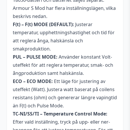
18650-batteri och batteriet säljes separat.
Skärm
0,96" TFT-skärm
Armour S Mod har flera inställningslägen, vilka
beskrivs nedan.
Temperaturkontroll
Ja
F(t) – F(t) MODE (DEFAULT):
Justerar
Tillverkare
Vaporesso
temperatur, upphettningshastighet och tid för
att reglera ånga, halskänsla och
Variabel watt
5 – 100 W
smakproduktion.
Typ
Mod (Reglerbar)
PUL – PULSE MODE:
Använder konstant Volt-
uteffekt för att reglera temperatur, smak- och
ECO Mode, F(t) MODE,
ångproduktion samt halskänsla.
PUL (Pulse Mode), TCR,
Temperaturkontroll (TC,
ECO – ECO MODE:
Ett läge för justering av
Nickel),
uteffekt (Watt). Justera watt baserat på coilens
Lägen
Temperaturkontroll (TC,
resistans (ohm) och genererar längre vapingtid
Stainless Steel),
än F(t) och Pulse Mode.
Temperaturkontroll (TC,
TC-NI/SS/TI – Temperature Control Mode:
Titanium)
Efter vald inställning, tryck på upp- eller ner-