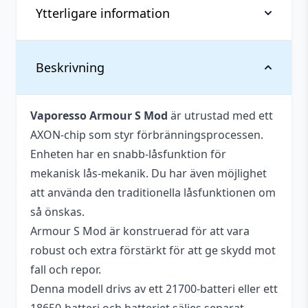
Ytterligare information
Vikt
0,27 kg
Beskrivning
Anslutning (Gänga)
510
Vaporesso Armour S Mod
är utrustad med ett
Antal batterier som
1 st
AXON-chip som styr förbränningsprocessen.
krävs
Enheten har en snabb-låsfunktion för
Batterier medföljer
Nej
mekanisk lås-mekanik. Du har även möjlighet
att använda den traditionella låsfunktionen om
Batterityper som
18650, 21700
så önskas.
stöds
Armour S Mod är konstruerad för att vara
Laddare medföljer
Ja
robust och extra förstärkt för att ge skydd mot
Lägsta ohm
0,1 ohm
fall och repor.
Denna modell drivs av ett 21700-batteri eller ett
Laddning via USB
Ja