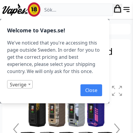
Vapes.se
Tillverkare
Vaporesso
Welcome to Vapes.se!
We've noticed that you're accessing this
Vaporesso Armour S Mod
page outside Sweden. In order for you to
get the correct pricing and best
(100 W)
experience, please select your shipping
country. We will only ask for this once.
Art.nr: 41432
Sverige
Close