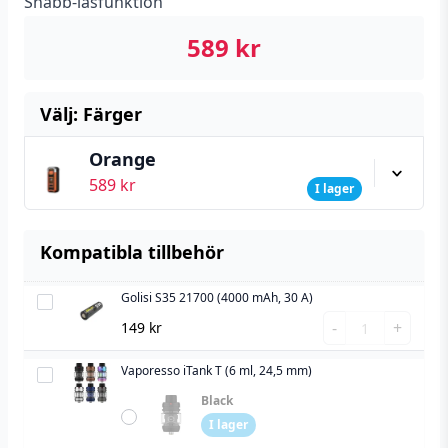
Snabb-låsfunktion
589
kr
Välj: Färger
Orange
589
kr
I lager
Kompatibla tillbehör
Golisi S35 21700 (4000 mAh, 30 A)
Golisi
Golisi
S35
-
+
149
kr
S35
21700
21700
Vaporesso iTank T (6 ml, 24,5 mm)
(4000
Vaporesso
(4000
mAh,
iTank
Black
mAh,
30
T
I lager
30
A)
(6