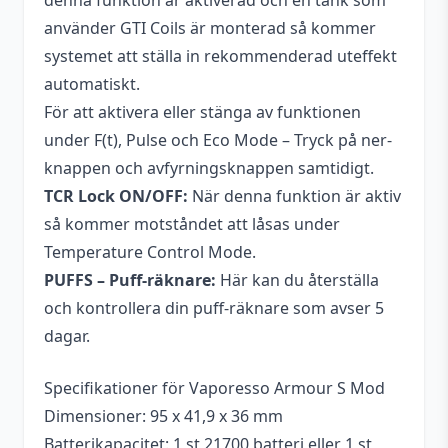
denna funktion är aktiverad och en tank som
använder GTI Coils är monterad så kommer
systemet att ställa in rekommenderad uteffekt
automatiskt.
För att aktivera eller stänga av funktionen
under F(t), Pulse och Eco Mode – Tryck på ner-
knappen och avfyrningsknappen samtidigt.
TCR Lock ON/OFF:
När denna funktion är aktiv
så kommer motståndet att låsas under
Temperature Control Mode.
PUFFS – Puff-räknare:
Här kan du återställa
och kontrollera din puff-räknare som avser 5
dagar.
Specifikationer för Vaporesso Armour S Mod
Dimensioner: 95 x 41,9 x 36 mm
Batterikapacitet: 1 st 21700 batteri eller 1 st