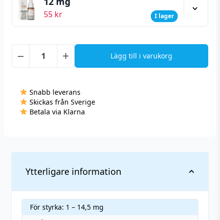
12 mg
55
kr
I lager
−
+
Lägg till i varukorg
Hangsen
Atom
Banana
Snabb leverans
(10
Skickas från Sverige
ml)
Betala via Klarna
mängd
Ytterligare information
För styrka: 1 – 14,5 mg