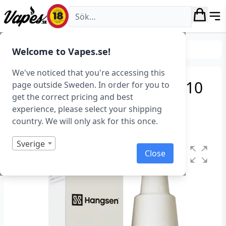
Vapes.se
E-juice
Smaker
Frukt & Bär
Welcome to Vapes.se!
We've noticed that you're accessing this
Hangsen Atom Banana (10
page outside Sweden. In order for you to
get the correct pricing and best
ml)
experience, please select your shipping
country. We will only ask for this once.
Art.nr: 39054
Sverige
Close