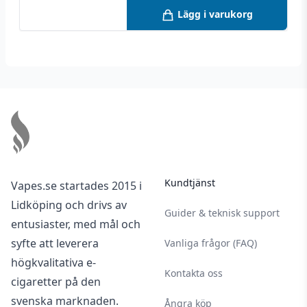
minst 2 år vid oöppnad förpackning och minst
Lägg i varukorg
1 månad vid öppnad förpackning – vid
förvaring bortom solljus mellan 5-25 °C på en
torr och mörk plats.
Footer
Kundtjänst
Vapes.se startades 2015 i
Lidköping och drivs av
Guider & teknisk support
entusiaster, med mål och
syfte att leverera
Vanliga frågor (FAQ)
högkvalitativa e-
Kontakta oss
cigaretter på den
svenska marknaden.
Ångra köp