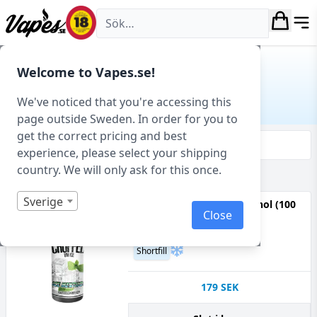
Vapes.se
Hem
/ Produkt Smakprofil / Kyla
Welcome to Vapes.se!
KYLA
We've noticed that you're accessing this
page outside Sweden. In order for you to
get the correct pricing and best
Filtrera & sortera
experience, please select your shipping
country. We will only ask for this once.
Visar 35 produkter av 331 totalt
Sverige
Chuffed on Ice - Ice Menthol (100
Close
ml, Shortfill)
70VG
Kyla, Mentol
Shortfill
179
SEK