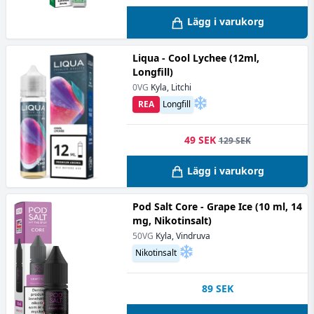
Lägg i varukorg
Liqua - Cool Lychee (12ml,
Longfill)
0VG
Kyla, Litchi
REA
Longfill
49 SEK
129 SEK
Lägg i varukorg
Pod Salt Core - Grape Ice (10 ml, 14
mg, Nikotinsalt)
50VG
Kyla, Vindruva
Nikotinsalt
89
SEK