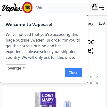
Vapes.se
E-cigarett startkit/paket
Engångs vape
Lost Mary
Lost
Welcome to Vapes.se!
We've noticed that you're accessing this
Lost Mary LM1000 – Grape
page outside Sweden. In order for you to
get the correct pricing and best
Ice (20 mg, Engångs vape)
experience, please select your shipping
country. We will only ask for this once.
Art.nr: 43316
I lager
Sverige
Close