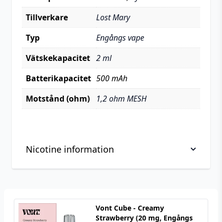
Tillverkare
Lost Mary
Typ
Engångs vape
Vätskekapacitet
2 ml
Batterikapacitet
500 mAh
Motstånd (ohm)
1,2 ohm MESH
Nicotine information
Viktig information om hantering av nikotin, läs
innan köp
Vont Cube - Creamy
Nikotin är ett mycket beroendeframkallande
Strawberry (20 mg, Engångs