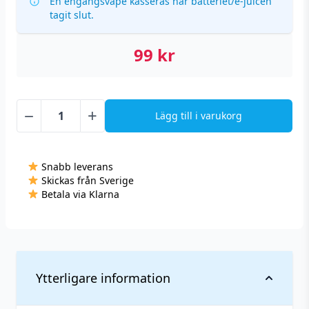
En engångsvape kasseras när batteriet/e-juicen
tagit slut.
99
kr
−
+
Lägg till i varukorg
Lost
Mary
LM1000
Snabb leverans
-
Skickas från Sverige
Grape
Betala via Klarna
Ice
(20
mg,
Engångs
vape)
Ytterligare information
mängd