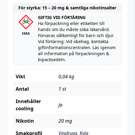
För styrka: 15 – 20 mg & samtliga nikotinsalter
GIFTIG VID FÖRTÄRING
Ha förpackning eller etiketten till
hands om du måste söka läkarvård.
FARA
Förvaras oåtkomligt för barn och djur.
Vid förtäring: Vid obehag, kontakta
giftinformationscentralen. Läs igenom
all information på förpackningen &
bipacksedeln.
Vikt
0,04 kg
Antal
1 st
Innehåller
Ja
cooling
Nikotin
20 mg
Smakprofil
Vindruva
,
Kyla