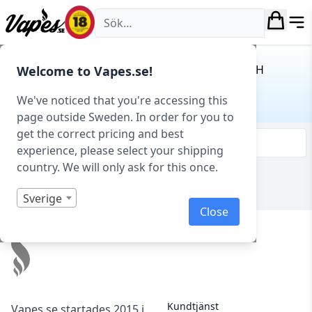
Vapes.se
Hem
/ Produkt Motstånd (ohm) / 1,2 ohm MESH
Welcome to Vapes.se!
1,2 OHM MESH
We've noticed that you're accessing this
page outside Sweden. In order for you to
get the correct pricing and best
Filtrera & sortera
experience, please select your shipping
country. We will only ask for this once.
Visar 0 produkter av 0 totalt
Sverige
Close
Footer
Kundtjänst
Vapes.se startades 2015 i