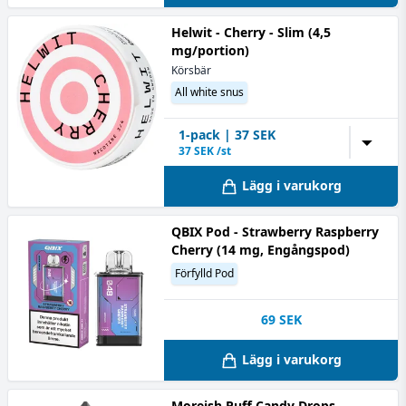
Helwit - Cherry - Slim (4,5
mg/portion)
Körsbär
All white snus
1
-pack
|
37
SEK
▼
37
SEK /st
Lägg i varukorg
QBIX Pod - Strawberry Raspberry
Cherry (14 mg, Engångspod)
Förfylld Pod
69
SEK
Lägg i varukorg
Moreish Puff Candy Drops -