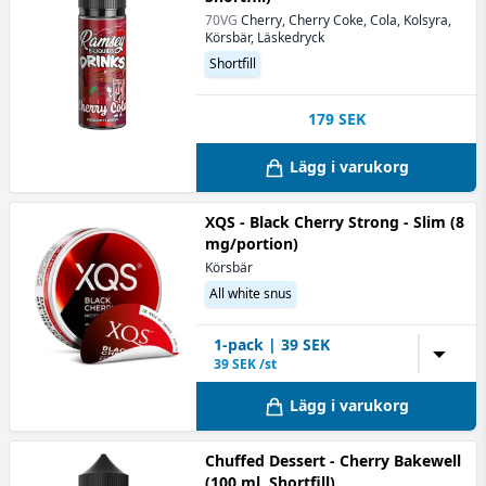
70VG
Cherry, Cherry Coke, Cola, Kolsyra,
Körsbär, Läskedryck
Shortfill
179
SEK
Lägg i varukorg
XQS - Black Cherry Strong - Slim (8
mg/portion)
Körsbär
All white snus
1
-pack
|
39
SEK
▼
39
SEK /st
Lägg i varukorg
Chuffed Dessert - Cherry Bakewell
(100 ml, Shortfill)