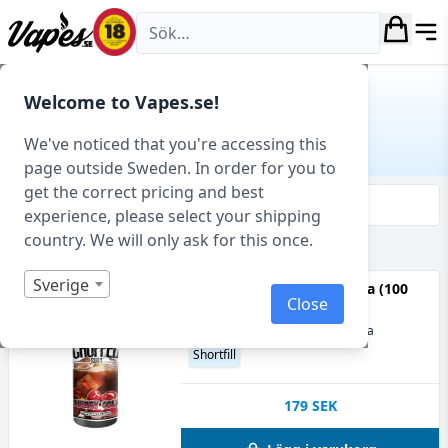
Vapes.se
Hem
/ Produkt Smakprofil / Körsbär
Welcome to Vapes.se!
KÖRSBÄR
We've noticed that you're accessing this
page outside Sweden. In order for you to
get the correct pricing and best
Filtrera & sortera
experience, please select your shipping
country. We will only ask for this once.
Visar 35 produkter av 91 totalt
Sverige
Chuffed Soda - Cherry Cola (100
Close
ml, Shortfill)
70VG
Cola, Körsbär, Körsbärscola
Shortfill
179
SEK