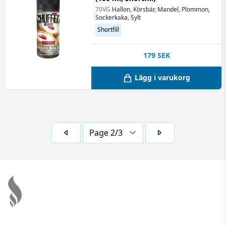
70VG
Hallon, Körsbär, Mandel, Plommon,
Sockerkaka, Sylt
Shortfill
179
SEK
Lägg i varukorg
Footer