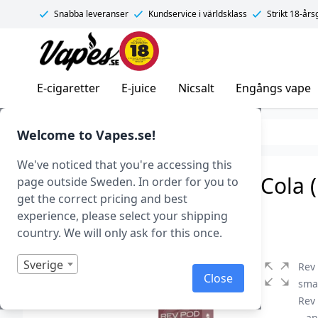
Snabba leveranser
Kundservice i världsklass
Strikt 18-år
Vapes.se
E-cigaretter
E-juice
Nicsalt
Engångs vape
E-juice
E-juice med nikotin
Nicsalt
Welcome to Vapes.se!
We've noticed that you're accessing this
Rev Pod Salts – Cherry Cola 
page outside Sweden. In order for you to
get the correct pricing and best
Art.nr: 43557
experience, please select your shipping
I lager
country. We will only ask for this once.
Sverige
Rev 
Close
smak
Rev 
– a