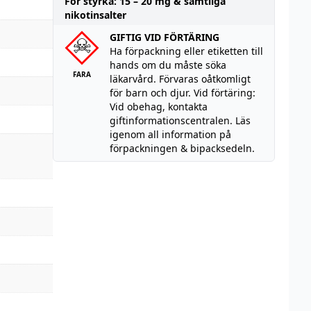
För styrka: 15 – 20 mg & samtliga
nikotinsalter
GIFTIG VID FÖRTÄRING
Ha förpackning eller etiketten till
hands om du måste söka
FARA
läkarvård. Förvaras oåtkomligt
för barn och djur. Vid förtäring:
Vid obehag, kontakta
giftinformationscentralen. Läs
igenom all information på
förpackningen & bipacksedeln.