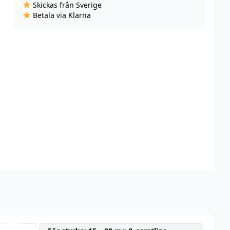
Skickas från Sverige
Cherry
Betala via Klarna
Cola
(10
ml,
14
mg
Nikotinsalt)
mängd