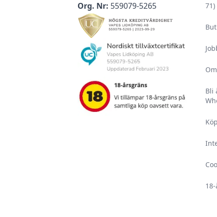
Org. Nr:
559079-5265
71)
But
Job
Om
Bli
Who
Köp
Int
Coo
18-