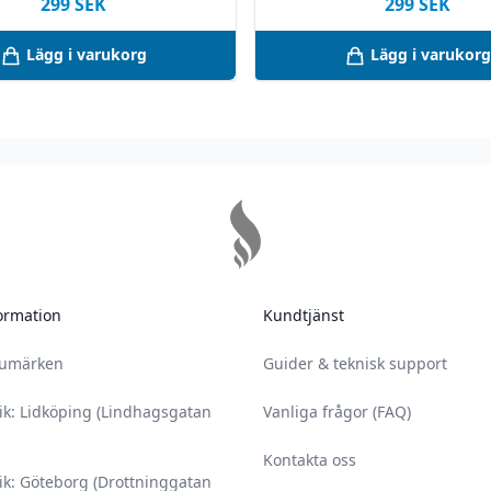
299
SEK
299
SEK
Lägg i varukorg
Lägg i varukorg
 misstänker att ditt
 icke-vuxna personer.
 säkerhetsbilagan,
amt säkerhetsbilagan.
år vid oöppnad
ing – vid förvaring
ats.
ormation
Kundtjänst
rumärken
Guider & teknisk support
ik: Lidköping (Lindhagsgatan
Vanliga frågor (FAQ)
Kontakta oss
ik: Göteborg (Drottninggatan