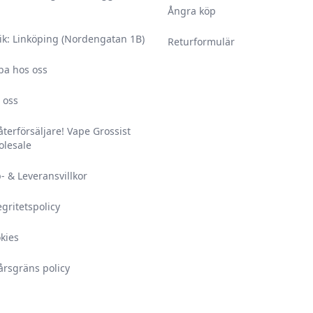
Ångra köp
ik: Linköping (Nordengatan 1B)
Returformulär
ba hos oss
 oss
 återförsäljare! Vape Grossist
lesale
- & Leveransvillkor
egritetspolicy
kies
årsgräns policy