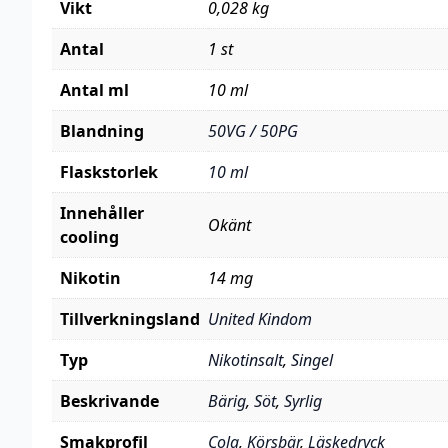
Vikt
0,028 kg
Antal
1 st
Antal ml
10 ml
Blandning
50VG / 50PG
Flaskstorlek
10 ml
Innehåller
Okänt
cooling
Nikotin
14 mg
Tillverkningsland
United Kindom
Typ
Nikotinsalt
,
Singel
Beskrivande
Bärig
,
Söt
,
Syrlig
Smakprofil
Cola
,
Körsbär
,
Läskedryck