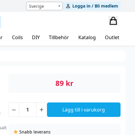
Logga in / Bli medlem
Sverige
r
Coils
DIY
Tillbehör
Katalog
Outlet
89
kr
−
+
Lägg till i varukorg
Rev
d
Pod
Salts
salt
Snabb leverans
-