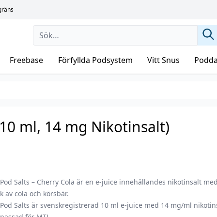
sgräns
Freebase
Förfyllda Podsystem
Vitt Snus
Podda
(10 ml, 14 mg Nikotinsalt)
Pod Salts – Cherry Cola är en e-juice innehållandes nikotinsalt me
 av cola och körsbär.
Pod Salts är svenskregistrerad 10 ml e-juice med 14 mg/ml nikotin
npassad för MTL.