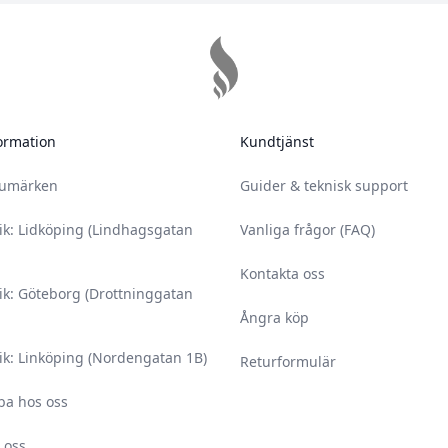
ormation
Kundtjänst
rumärken
Guider & teknisk support
ik: Lidköping (Lindhagsgatan
Vanliga frågor (FAQ)
Kontakta oss
ik: Göteborg (Drottninggatan
Ångra köp
ik: Linköping (Nordengatan 1B)
Returformulär
ba hos oss
 oss