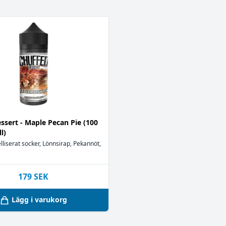
2
ssert - Maple Pecan Pie (100
l)
liserat socker, Lönnsirap, Pekannöt,
179
SEK
Lägg i varukorg