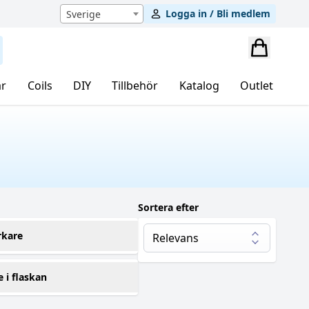
Logga in / Bli medlem
Sverige
r
Coils
DIY
Tillbehör
Katalog
Outlet
Sortera efter
rkare
huffed
(1)
e i flaskan
e's Juice
(1)
00 ml
(1)