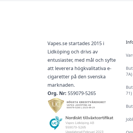
Footer
Inf
Vapes.se startades 2015 i
Lidköping och drivs av
Va
entusiaster, med mål och syfte
att leverera högkvalitativa e-
But
7A)
cigaretter på den svenska
marknaden.
But
Org. Nr:
559079-5265
71)
But
Job
Om