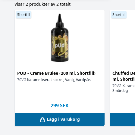
Visar 2 produkter av 2 totalt
Okänt
Lönnsirap
(1)
(1)
Pekannöt
(1)
Shortfill
Shortfill
Smördeg
(1)
Vanilj
(1)
Vaniljsås
(1)
PUD - Creme Brulee (200 ml, Shortfill)
Chuffed De
ml, Shortfil
70VG
Karamelliserat socker, Vanilj, Vaniljsås
70VG
Karamel
Smördeg
299
SEK
Lägg i varukorg