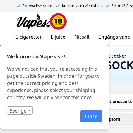
Snabba leveranser
Kundservice i världsklass
Strikt 18-år
Vapes.se
E-cigaretter
E-juice
Nicsalt
Engångs vape
Hem
/ Produkt Smakprofil / Karamelliserat socker
Welcome to Vapes.se!
KARAMELLISERAT SOC
We've noticed that you're accessing this
page outside Sweden. In order for you to
get the correct pricing and best
Filtrera
experience, please select your shipping
country. We will only ask for this once.
Endast i lager
Endast prissänkt
Sverige
Close
Innehåller cooling (kyla)
Smakprofil
Nej
Karamellisera
(1)