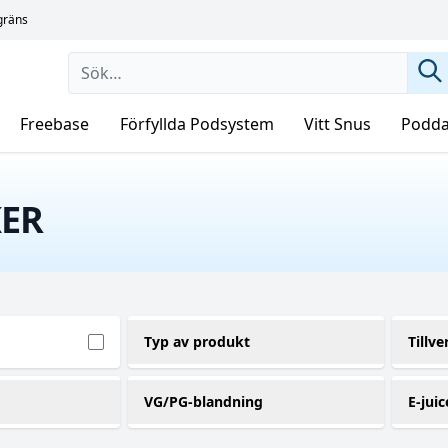
sgräns
Freebase
Förfyllda Podsystem
Vitt Snus
Podda
KER
Typ av produkt
Tillve
Shortfill
C
(2)
VG/PG-blandning
E-juic
Jo
t socker
70VG / 30PG
1
(2)
(2)