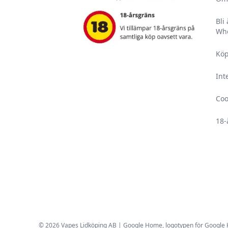
Bli
Who
Köp
Int
Coo
18-
© 2026 Vapes Lidköping AB | Google Home, logotypen för Google Hom