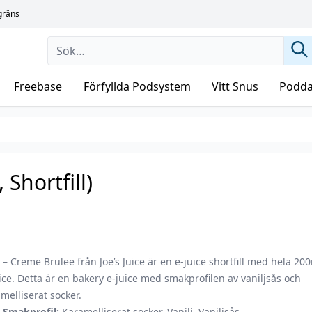
sgräns
Freebase
Förfyllda Podsystem
Vitt Snus
Podda
Shortfill)
– Creme Brulee från Joe’s Juice är en e-juice shortfill med hela 20
ice. Detta är en bakery e-juice med smakprofilen av vaniljsås och
melliserat socker.
Smakprofil:
Karamelliserat socker, Vanilj, Vaniljsås