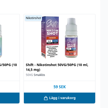
Nikotinshot
VG/50PG (10
Shift - Nikotinshot 50VG/50PG (10 ml,
14,5 mg)
50VG
Smaklös
59
SEK
Lägg i varukorg