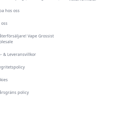
ba hos oss
 oss
 återförsäljare! Vape Grossist
lesale
- & Leveransvillkor
egritetspolicy
kies
årsgräns policy