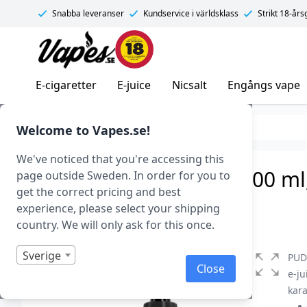
Snabba leveranser
Kundservice i världsklass
Strikt 18-år
Vapes.se
E-cigaretter
E-juice
Nicsalt
Engångs vape
E-juice
E-juice varumärken
Welcome to Vapes.se!
We've noticed that you're accessing this
PUD – Creme Brulee (200 ml, 
page outside Sweden. In order for you to
get the correct pricing and best
Art.nr: 41904
experience, please select your shipping
I lager
country. We will only ask for this once.
Sverige
PUD 
Close
e-ju
kara