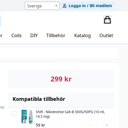
Logga in / Bli medlem
Sverige
r
Coils
DIY
Tillbehör
Katalog
Outlet
299
kr
Kompatibla tillbehör
0ml
Shift - Nikotinshot Salt-B 50VG/50PG (10 ml,
Shift
14,5 mg)
-
Shift
-
+
59
kr
Nikotinshot