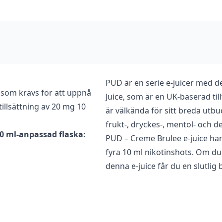
PUD är en serie e-juicer med de
 som krävs för att uppnå
Juice, som är en UK-baserad til
illsättning av 20 mg 10
är välkända för sitt breda utb
frukt-, dryckes-, mentol- och d
40 ml-anpassad flaska:
PUD – Creme Brulee e-juice har 
fyra 10 ml nikotinshots. Om d
denna e-juice får du en slutlig