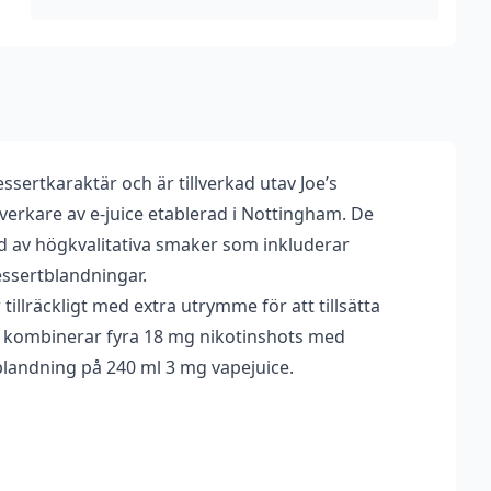
ml,
Shortfill)
mängd
ssertkaraktär och är tillverkad utav Joe’s
lverkare av e-juice etablerad i Nottingham. De
ud av högkvalitativa smaker som inkluderar
essertblandningar.
tillräckligt med extra utrymme för att tillsätta
u kombinerar fyra 18 mg nikotinshots med
 blandning på 240 ml 3 mg vapejuice.