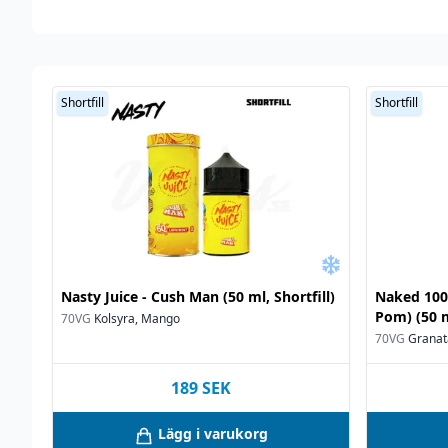
Shortfill
Shortfill
Nasty Juice - Cush Man (50 ml, Shortfill)
Naked 100 
Pom) (50 m
70VG
Kolsyra, Mango
70VG
Granat
189
SEK
Lägg i varukorg