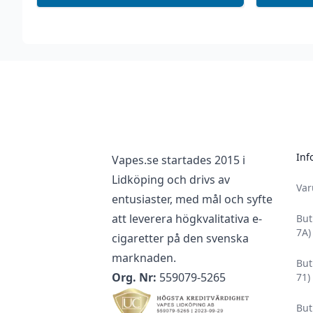
Footer
Inf
Vapes.se startades 2015 i
Lidköping och drivs av
Va
entusiaster, med mål och syfte
att leverera högkvalitativa e-
But
7A)
cigaretter på den svenska
marknaden.
But
Org. Nr:
559079-5265
71)
But