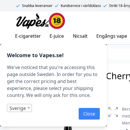
Snabba leveranser
Kundservice i världsklass
Strikt 18-år
Vapes.se
E-cigaretter
E-juice
Nicsalt
Engångs vape
E-juice
Smaker
Drycker
Welcome to Vapes.se!
We've noticed that you're accessing this
Berserker Blood Axe – Cherry 
page outside Sweden. In order for you to
get the correct pricing and best
Art.nr: 41980
experience, please select your shipping
I lager
country. We will only ask for this once.
Sverige
Bers
Close
med 
Men