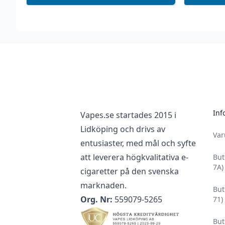
Footer
Inf
Vapes.se startades 2015 i
Lidköping och drivs av
Va
entusiaster, med mål och syfte
att leverera högkvalitativa e-
But
7A)
cigaretter på den svenska
marknaden.
But
Org. Nr:
559079-5265
71)
But