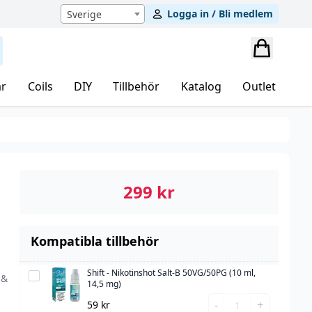
Logga in / Bli medlem
Sverige
r
Coils
DIY
Tillbehör
Katalog
Outlet
299
kr
Kompatibla tillbehör
l
Shift - Nikotinshot Salt-B 50VG/50PG (10 ml,
Shift
 &
14,5 mg)
-
Shift
-
+
59
kr
Nikotinshot