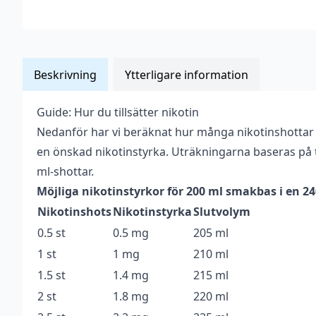
Beskrivning
Ytterligare information
Guide: Hur du tillsätter nikotin
Vikt
0,263 kg
Nedanför har vi beräknat hur många nikotinshottar
Anpassad för
en önskad nikotinstyrka. Uträkningarna baseras på t
Upp till 3 mg
nikotinstyrka
ml-shottar.
Möjliga nikotinstyrkor för 200 ml smakbas i en 2
Antal ml
200 ml
Nikotinshots
Nikotinstyrka
Slutvolym
Beskrivande
Bärig
,
Kylig
0.5 st
0.5 mg
205 ml
Blandning
70VG / 30PG
1 st
1 mg
210 ml
1.5 st
1.4 mg
215 ml
Flaskstorlek
240 ml
2 st
1.8 mg
220 ml
Innehåller