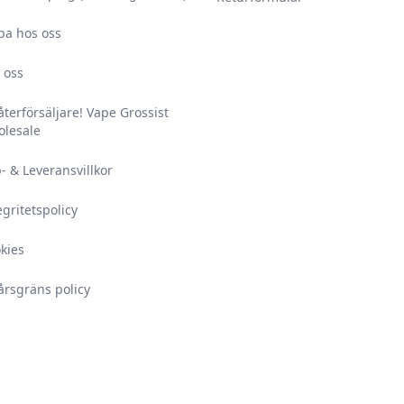
ba hos oss
 oss
 återförsäljare! Vape Grossist
lesale
- & Leveransvillkor
egritetspolicy
kies
årsgräns policy