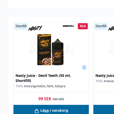
Shortfill
REA
Shortfill
Nasty Juice - Devil Teeth (50 ml,
Nasty Juice
Shortfill)
70VG
Ananas,
70VG
Honungsmelon, Mint, Kolsyra
99 SEK
189 SEK
Lägg i varukorg