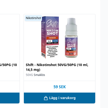
Nikotinshot
VG/50PG (10
Shift - Nikotinshot 50VG/50PG (10 ml,
14,5 mg)
50VG
Smaklös
59
SEK
Lägg i varukorg