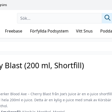
sgräns
Freebase
Förfyllda Podsystem
Vitt Snus
Podda
Blast (200 ml, Shortfill)
erker Blood Axe – Cherry Blast från Joe’s Juice är en e-juice shortfil
hela 200ml e-juice. Detta är en kylig e-juice med smak av Körsbär
thol.
Smakprofil:
Körsbär, Menthol, Mentol