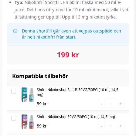
Typ:
Nikotinfri Shortfill. En 60 ml flaska med 50 ml e-
juice. Det finns utrymme för 10 ml nikotinshot, vilket vid
tillsättning ger upp till Upp till 3 mg nikotinstyrka.
Denna shortfill går även att vejpas outspädd och
är helt nikotinfri från start.
199
kr
Kompatibla tillbehör
Shift - Nikotinshot Salt-B 50VG/50PG (10 ml, 14,5
Shift
mg)
-
Shift
-
+
59
kr
Nikotinshot
-
Salt-
Nikotinshot
Shift - Nikotinshot 50VG/50PG (10 ml, 14,5 mg)
Shift
B
Salt-
Shift
-
-
+
59
kr
50VG/50PG
B
-
Nikotinshot
(10