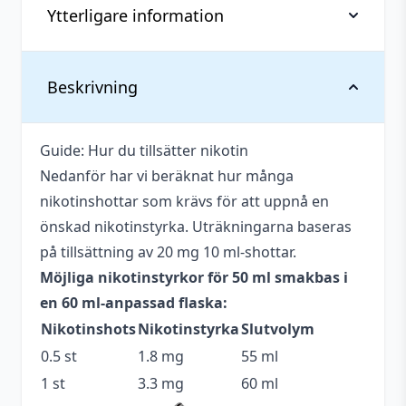
Shortfill)
Ytterligare information
mängd
Vikt
0,077 kg
Beskrivning
Anpassad för
Upp till 3 mg
nikotinstyrka
Guide: Hur du tillsätter nikotin
Nedanför har vi beräknat hur många
Antal ml
50 ml
nikotinshottar som krävs för att uppnå en
Beskrivande
Bärig
,
Söt
,
Krämig
önskad nikotinstyrka. Uträkningarna baseras
på tillsättning av 20 mg 10 ml-shottar.
Blandning
70VG / 30PG
Möjliga nikotinstyrkor för 50 ml smakbas i
Flaskstorlek
60 ml
en 60 ml-anpassad flaska:
Nikotinshots
Nikotinstyrka
Slutvolym
Innehåller
Okänt
cooling
0.5 st
1.8 mg
55 ml
1 st
3.3 mg
60 ml
Tillverkare
Glas Basix