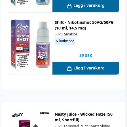
Lägg i varukorg
Shift - Nikotinshot 50VG/50PG
(10 ml, 14,5 mg)
50VG
Smaklös
Nikotinshot
59
SEK
Lägg i varukorg
Nasty Juice - Wicked Haze (50
ml, Shortfill)
70VG
Lemonad, Mint, Svarta vinbär