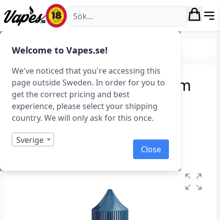
Vapes.se
E-juice
Shortfills
Welcome to Vapes.se!
We've noticed that you're accessing this
Glas Basix – Butter Cream
page outside Sweden. In order for you to
get the correct pricing and best
Blueberry Cake (50 ml,
experience, please select your shipping
Shortfill)
country. We will only ask for this once.
Art.nr: 41975
Sverige
Close
I lager