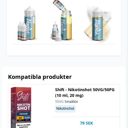
Typ
Shortfill
Utrymme för
10 ml (1 st)
nikotinshots
Blåbär
,
Kaka
,
Vanilj
,
Smakprofil
Smörkräm
Kompatibla produkter
Shift - Nikotinshot 50VG/50PG
(10 ml, 20 mg)
50VG
Smaklös
Nikotinshot
79
SEK