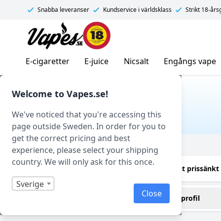
Snabba leveranser
Kundservice i världsklass
Strikt 18-år
Vapes.se
E-cigaretter
E-juice
Nicsalt
Engångs vape
Hem
/ Produkt Beskrivande / Krämig
Welcome to Vapes.se!
KRÄMIG
We've noticed that you're accessing this
page outside Sweden. In order for you to
get the correct pricing and best
Filtrera
experience, please select your shipping
country. We will only ask for this once.
Endast i lager
Endast prissänkt
Sverige
Close
Innehåller cooling (kyla)
Smakprofil
Ja
Ananas
(10)
(4)