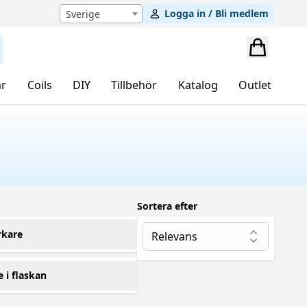
Logga in / Bli medlem
Sverige
r
Coils
DIY
Tillbehör
Katalog
Outlet
Sortera efter
rkare
cme Vape Lab
(1)
e i flaskan
ramax
(2)
g 5 Juice Co
(5)
0 ml
(26)