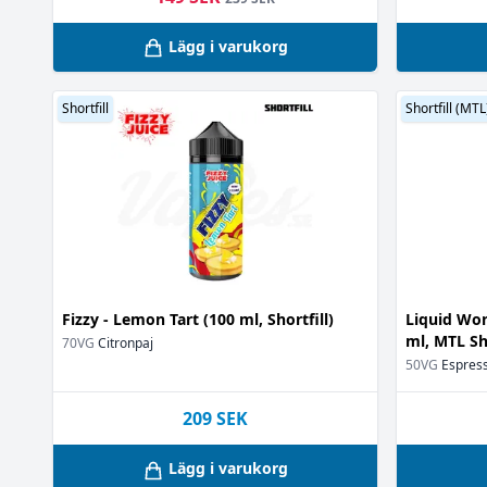
Lägg i varukorg
Shortfill
Shortfill (MTL
Fizzy - Lemon Tart (100 ml, Shortfill)
Liquid Won
ml, MTL Sho
70VG
Citronpaj
50VG
Espress
209
SEK
Lägg i varukorg