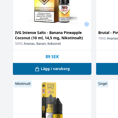
Jordgubbe
(23
Jordgubbsgla
Jordgubbssyl
Jordnötssmör
Kaffe
(18)
IVG Intense Salts - Banana Pineapple
Brutal - Pi
Kaka
(10)
Coconut (10 ml, 14,5 mg, Nikotinsalt)
70VG
Ananas
Kakdeg
(1)
50VG
Ananas, Banan, Kokosnöt
Kanel
(8)
Kanelbulle
(3)
89
SEK
Karamell
(14)
Kardemumm
Lägg i varukorg
Kiwi
(3)
Kokosnöt
(9)
Nikotinsalt
Singel
Kondenserad 
Kräm
(2)
Kyla
(8)
Kärleksmums
Lime
(3)
Litchi
(1)