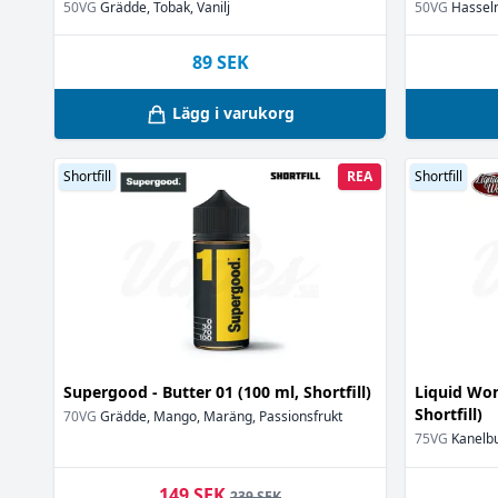
50VG
Grädde, Tobak, Vanilj
50VG
Hasseln
Vanilj
(41)
Vaniljglass
(6)
89
SEK
Vaniljkaka
(6)
Vaniljkräm
(14
Lägg i varukorg
Vaniljsås
(17)
Äpple
(5)
Shortfill
REA
Shortfill
Supergood - Butter 01 (100 ml, Shortfill)
Liquid Won
Shortfill)
70VG
Grädde, Mango, Maräng, Passionsfrukt
75VG
Kanelb
149 SEK
239 SEK