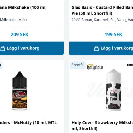
nana Milkshake (100 ml,
Glas Basix - Custard Filled B
(3)
Pie (50 ml, Shortfill)
Milkshake, Mjölk
70VG
Banan, Karamell, Paj, Vanilj, Va
209
SEK
199
SEK
r
(1)
Lägg i varukorg
Lägg i varukor
)
)
Shortfill
3)
ders - McNutty (10 ml, MTL
Holy Cow - Strawberry Milksh
ml, Shortfill)