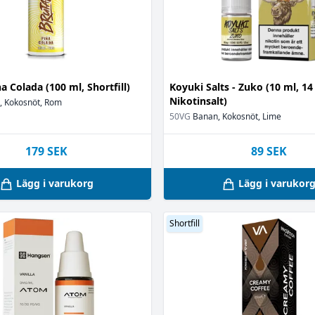
)
ss
(1)
t
(2)
(2)
na Colada (100 ml, Shortfill)
Koyuki Salts - Zuko (10 ml, 1
Nikotinsalt)
, Kokosnöt, Rom
50VG
Banan, Kokosnöt, Lime
179
SEK
89
SEK
a
(6)
Lägg i varukorg
Lägg i varukor
Shortfill
mjölk
(1)
(1)