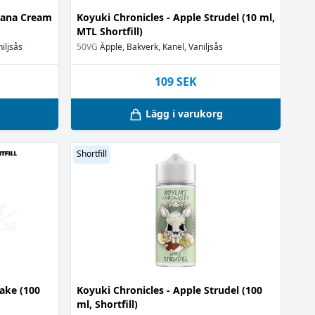
anana Cream
Koyuki Chronicles - Apple Strudel (10 ml,
MTL Shortfill)
niljsås
50VG
Äpple, Bakverk, Kanel, Vaniljsås
109
SEK
g
Lägg i varukorg
Shortfill
ake (100
Koyuki Chronicles - Apple Strudel (100
ml, Shortfill)