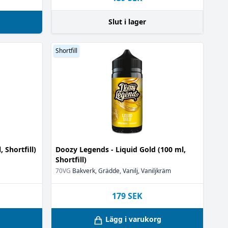
g
Slut i lager
Shortfill
 Shortfill)
Doozy Legends - Liquid Gold (100 ml,
Shortfill)
70VG
Bakverk, Grädde, Vanilj, Vaniljkräm
179
SEK
g
Lägg i varukorg