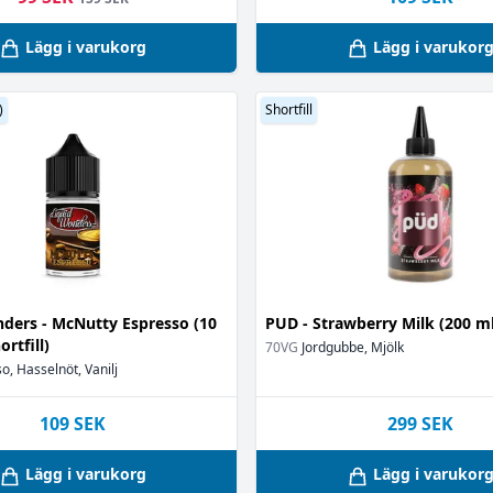
Lägg i varukorg
Lägg i varukor
)
Shortfill
ders - McNutty Espresso (10
PUD - Strawberry Milk (200 ml,
rtfill)
70VG
Jordgubbe, Mjölk
o, Hasselnöt, Vanilj
109
SEK
299
SEK
Lägg i varukorg
Lägg i varukor