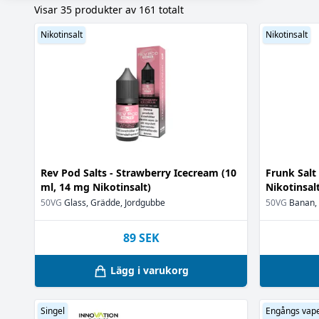
Visar 35 produkter av 161 totalt
Nej
Apelsin
(98)
(1)
Okänt
Aprikos
(47)
(1)
Nikotinsalt
Nikotinsalt
Bakverk
(5)
Banan
(23)
Banana Skids
Blandade bär
Blåbär
(5)
Bourbon
(1)
Bär
(3)
Cantaloupe
(1)
Rev Pod Salts - Strawberry Icecream (10
Frunk Salt
Cappucino
ml, 14 mg Nikotinsalt)
Nikotinsal
(5)
Caramel
50VG
Glass, Grädde, Jordgubbe
50VG
Banan,
(1)
Cheesecake
(5
89
SEK
Choklad
(6)
Chokladfudg
Lägg i varukorg
Chokladkaka
(
Citron
(6)
Citronpaj
(1)
Singel
Engångs vap