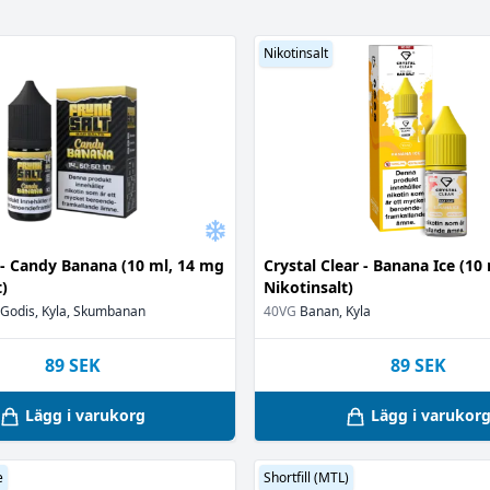
Nikotinsalt
C
(13)
30VG / 70PG
1
(1)
Shortfill
Cr
(124)
40VG / 60PG
1
(2)
Nikotinsalt
Shortfill (MTL)
Di
(9)
50VG / 50PG
2
(31)
Singel
Do
(17)
60VG / 40PG
2
(5)
F
65VG / 35PG
3
(2)
(5)
Fu
70VG / 30PG
4
(1)
(101)
Gl
75VG / 25PG
5
(4)
H
Okänt
6
(1)
H
I
 - Candy Banana (10 ml, 14 mg
Crystal Clear - Banana Ice (10
In
t)
Nikotinsalt)
Jo
 Godis, Kyla, Skumbanan
40VG
Banan, Kyla
Ju
)
Ju
89
SEK
89
SEK
Ko
e
(1)
L
Lägg i varukorg
Lägg i varukor
1)
Li
M
e
Shortfill (MTL)
Mo