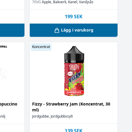
70VG
Äpple, Bakverk, Kanel, Vaniljsås
199
SEK
g
Lägg i varukorg
Koncentrat
ppuccino
Fizzy - Strawberry Jam (Koncentrat, 30
ml)
nilj
Jordgubbe, Jordgubbssylt
139
SEK