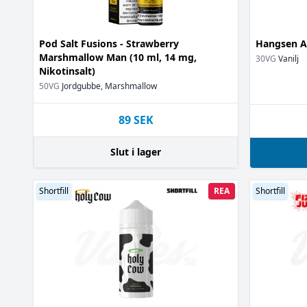
Lönnsirap
(1)
Macchiato
(1)
Pod Salt Fusions - Strawberry
Hangsen At
Makron
(1)
Marshmallow Man (10 ml, 14 mg,
30VG
Vanilj
Mandel
(2)
Nikotinsalt)
Mango
(11)
50VG
Jordgubbe, Marshmallow
Mangostan
(1)
Marshmallow
89
SEK
Maräng
(3)
Melon
(1)
Slut i lager
Milkshake
(10)
Mint
(2)
Shortfill
REA
Shortfill
Mjölk
(17)
Mousse
(1)
Muffins
(1)
Mördegskaka
Nektarin
(1)
Paj
(3)
Pajdeg
(1)