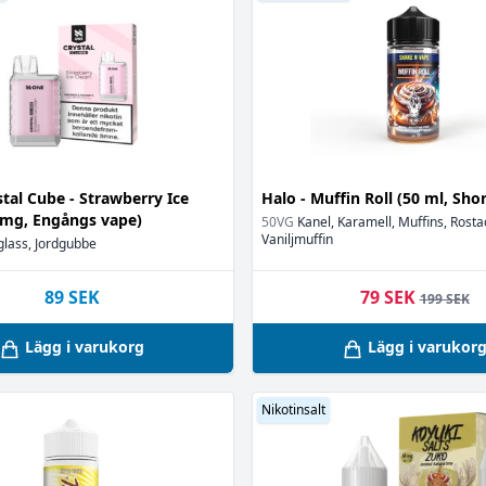
N
Ni
Oh
P
Po
Ra
r
(4)
R
tal Cube - Strawberry Ice
Halo - Muffin Roll (50 ml, Short
S
 mg, Engångs vape)
50VG
Kanel, Karamell, Muffins, Rosta
Sw
Vaniljmuffin
3)
glass, Jordgubbe
Va
Va
89
SEK
79 SEK
199 SEK
Wa
Lägg i varukorg
Lägg i varukor
Nikotinsalt
äm
(1)