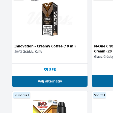
Citrus
(1)
Dadlar
(1)
Espresso
(7)
Farinsocker
(1)
Flingor
(3)
Frosting
(1)
Frukostflingo
Glass
(7)
Innovation - Creamy Coffee (10 ml)
N-One Crys
Godis
(8)
Cream (20
50VG
Grädde, Kaffe
Grahamskex
(
Glass, Grädd
Grädde
(31)
Gräddglass
(3)
39
SEK
Gräddkola
(1)
Guava
(3)
Välj alternativ
Hallon
(4)
Hasselnöt
(11)
Nikotinsalt
Shortfill
Hasselnötskr
Honung
(1)
Is
(1)