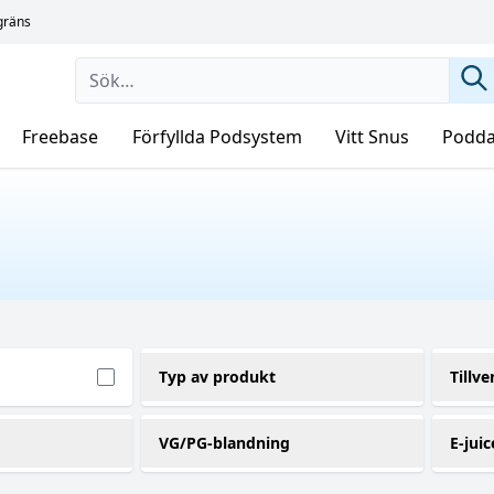
sgräns
Freebase
Förfyllda Podsystem
Vitt Snus
Podda
Typ av produkt
Tillve
Engångs vape
A
(2)
VG/PG-blandning
E-juic
Koncentrat
A
(1)
Longfill
Bi
(8)
0VG / 100PG
1
(8)