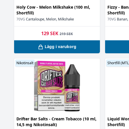
Papaya
(1)
Holy Cow - Melon Milkshake (100 ml,
Fizzy - Ba
Passionsfrukt
Shortfill)
Shortfill)
Persika
(4)
70VG
Cantaloupe, Melon, Milkshake
70VG
Banan, 
Pistaschnöt
(1)
Rabarber
(1)
129 SEK
219 SEK
Rom
(1)
Rostade nötte
Lägg i varukorg
Rostat bröd
(1
Rulltårta
(1)
Nikotinsalt
Shortfill (MTL
Saltkaramell
(
Semla
(2)
Smör
(2)
Smördeg
(2)
Smörkola
(6)
Smörkräm
(3)
Sockerkaka
(2)
Sylt
(3)
Drifter Bar Salts - Cream Tobacco (10 ml,
Tobak
Liquid Won
(14)
14,5 mg Nikotinsalt)
Shortfill)
Tårta
(2)