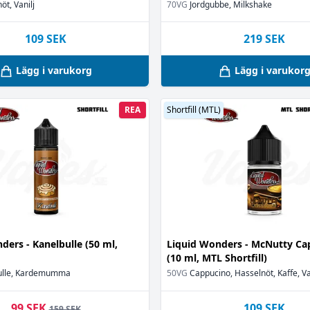
öt, Vanilj
70VG
Jordgubbe, Milkshake
109
SEK
219
SEK
)
Lägg i varukorg
Lägg i varukor
REA
Shortfill (MTL)
ders - Kanelbulle (50 ml,
Liquid Wonders - McNutty Ca
(10 ml, MTL Shortfill)
ulle, Kardemumma
50VG
Cappucino, Hasselnöt, Kaffe, Va
99 SEK
109
SEK
159 SEK