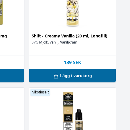
4 mg
Shift - Creamy Vanilla (20 ml, Longfill)
0VG
Mjölk, Vanilj, Vaniljkräm
139
SEK
g
Lägg i varukorg
Nikotinsalt