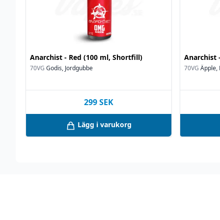
Anarchist - Red (100 ml, Shortfill)
Anarchist -
70VG
Godis, Jordgubbe
70VG
Äpple,
299
SEK
Lägg i varukorg
Footer