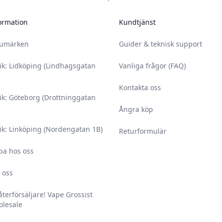
ormation
Kundtjänst
rumärken
Guider & teknisk support
ik: Lidköping (Lindhagsgatan
Vanliga frågor (FAQ)
Kontakta oss
ik: Göteborg (Drottninggatan
Ångra köp
ik: Linköping (Nordengatan 1B)
Returformulär
ba hos oss
 oss
 återförsäljare! Vape Grossist
lesale