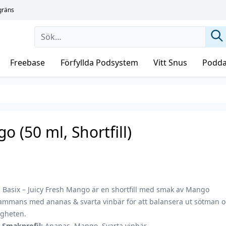
sgräns
Freebase
Förfyllda Podsystem
Vitt Snus
Podda
o (50 ml, Shortfill)
 Basix – Juicy Fresh Mango är en shortfill med smak av Mango
lsammans med ananas & svarta vinbär för att balansera ut sötman 
igheten.
Smakprofil:
Ananas, Mango, Svarta vinbär