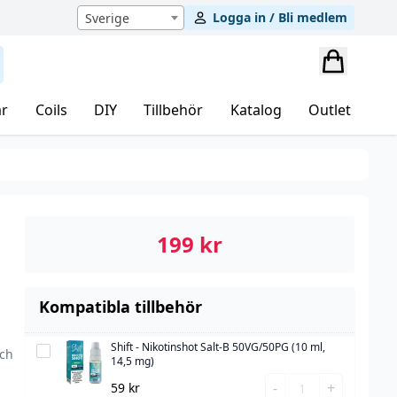
Logga in / Bli medlem
Sverige
r
Coils
DIY
Tillbehör
Katalog
Outlet
199
kr
Kompatibla tillbehör
Shift - Nikotinshot Salt-B 50VG/50PG (10 ml,
Shift
och
14,5 mg)
-
Shift
-
+
59
kr
Nikotinshot