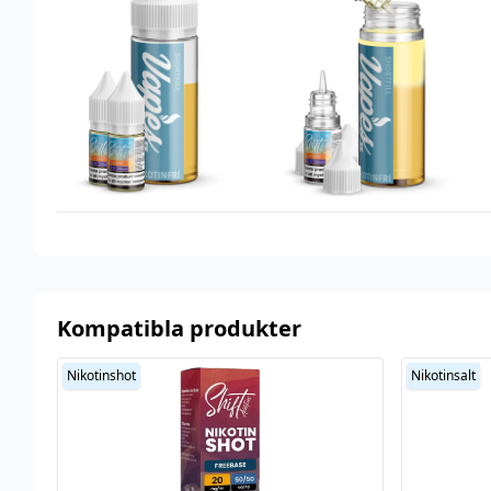
Okänt
cooling
Tillverkare
Glas Basix
Typ
Shortfill
Utrymme för
10 ml (1 st)
nikotinshots
Smakprofil
Ananas
,
Mango
,
Svarta vinbär
Kompatibla produkter
Nikotinshot
Nikotinsalt