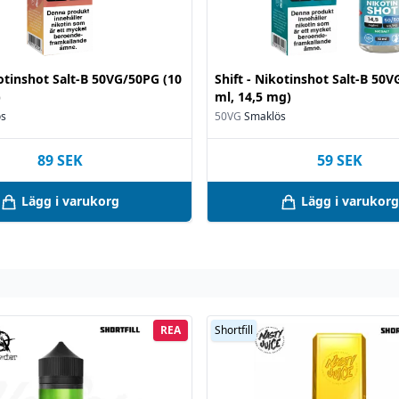
kotinshot Salt-B 50VG/50PG (10
Shift - Nikotinshot Salt-B 50
)
ml, 14,5 mg)
ös
50VG
Smaklös
89
SEK
59
SEK
Lägg i varukorg
Lägg i varukorg
REA
Shortfill