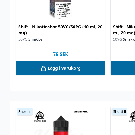
Shift - Nikotinshot 50VG/50PG (10 ml, 20
Shift - Ni
mg)
ml, 20 mg
50VG
Smaklös
50VG
Smakl
79
SEK
Lägg i varukorg
Shortfill
Shortfill