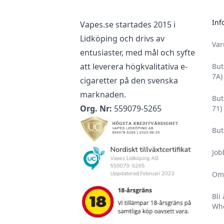
Inf
Vapes.se startades 2015 i
Lidköping och drivs av
Va
entusiaster, med mål och syfte
att leverera högkvalitativa e-
But
7A)
cigaretter på den svenska
marknaden.
But
Org. Nr:
559079-5265
71)
But
Job
Om
Bli
Who