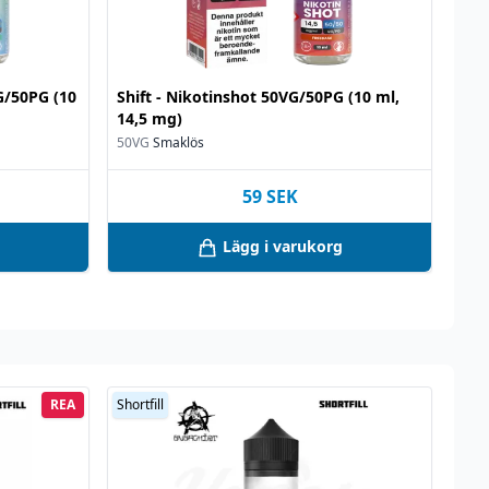
VG/50PG (10
Shift - Nikotinshot 50VG/50PG (10 ml,
14,5 mg)
50VG
Smaklös
59
SEK
Lägg i varukorg
REA
Shortfill