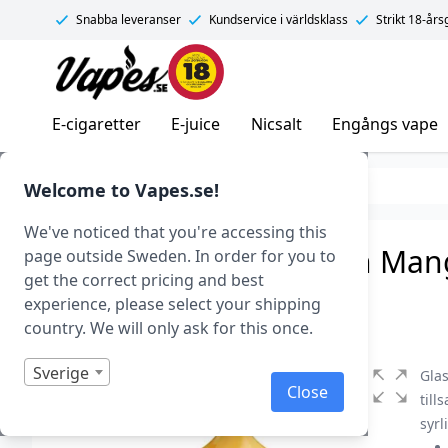
Snabba leveranser
Kundservice i världsklass
Strikt 18-år
Vapes.se
E-cigaretter
E-juice
Nicsalt
Engångs vape
E-juice
E-juice varumärken
Welcome to Vapes.se!
We've noticed that you're accessing this
Glas Basix – Juicy Fresh Mang
page outside Sweden. In order for you to
get the correct pricing and best
Art.nr: 41970
experience, please select your shipping
I lager
country. We will only ask for this once.
Sverige
Glas
Close
til
syrl