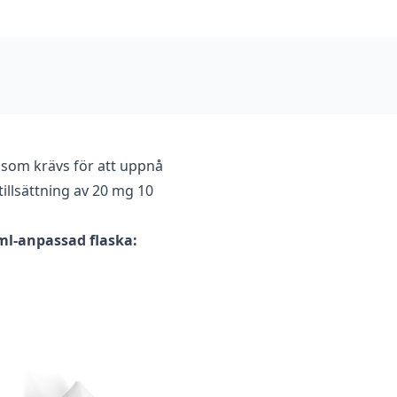
 som krävs för att uppnå
illsättning av 20 mg 10
 ml-anpassad flaska: