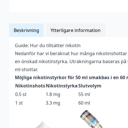
Beskrivning
Ytterligare information
Guide: Hur du tillsätter nikotin
Vikt
0,077 kg
Nedanför har vi beräknat hur många nikotinshottar
Anpassad för
en önskad nikotinstyrka. Uträkningarna baseras på t
Upp till 3 mg
nikotinstyrka
ml-shottar.
Möjliga nikotinstyrkor för 50 ml smakbas i en 60
Antal ml
50 ml
Nikotinshots
Nikotinstyrka
Slutvolym
Beskrivande
Söt
,
Syrlig
,
Tropisk
0.5 st
1.8 mg
55 ml
Blandning
70VG / 30PG
1 st
3.3 mg
60 ml
Flaskstorlek
60 ml
Innehåller