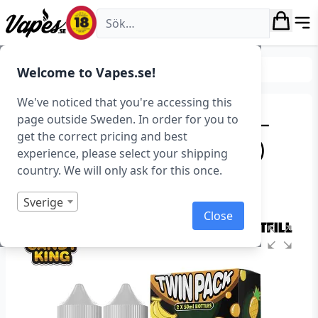
Vapes.se
E-juice
Smaker
Frukt & Bär
Welcome to Vapes.se!
We've noticed that you're accessing this
Candy King Bubblegum –
page outside Sweden. In order for you to
get the correct pricing and best
Tropic (2×50 ml, Shortfill)
experience, please select your shipping
country. We will only ask for this once.
Art.nr: 38811
Slut i lager
Sverige
Close