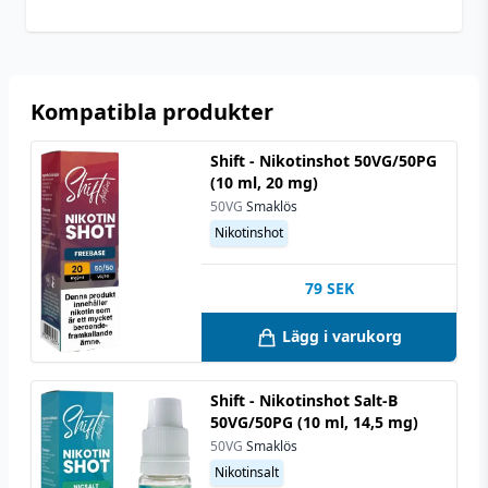
nikotinshots
Antal
1 st (2-pack)
Ananas
,
Apelsin
,
Banan
,
Kompatibla produkter
Smakprofil
Bubbelgum
,
Kiwi
,
Mango
,
Tuggummi
Shift - Nikotinshot 50VG/50PG
(10 ml, 20 mg)
50VG
Smaklös
Nikotinshot
79
SEK
Lägg i varukorg
Shift - Nikotinshot Salt-B
50VG/50PG (10 ml, 14,5 mg)
50VG
Smaklös
Nikotinsalt