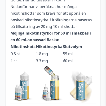
Guide: Hur du tillsätter nikotin
Nedanför har vi beräknat hur många
Antal ml
50 ml
nikotinshottar som krävs för att uppnå en
Beskrivande
Godis
,
Söt
,
Tropisk
önskad nikotinstyrka. Uträkningarna baseras
på tillsättning av 20 mg 10 ml-shottar.
Blandning
70VG / 30PG
Möjliga nikotinstyrkor för 50 ml smakbas i
Flaskstorlek
60 ml
en 60 ml-anpassad flaska:
Nikotinshots
Nikotinstyrka
Slutvolym
Innehåller
Nej
cooling
0.5 st
1.8 mg
55 ml
1 st
3.3 mg
60 ml
Serie
Candy King Bubblegum
Tillverkare
Drip More
Tillverkningsland
USA
Typ
Shortfill
Utrymme för
10 ml (1 st)