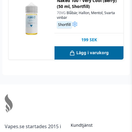
Naked 100 - Very Cool (Berry)
(50 ml, Shortfill)
70VG
Blåbär, Hallon, Mentol, Svarta
vinbär
Shortfill
199
SEK
Lägg i varukorg
Footer
Kundtjänst
Vapes.se startades 2015 i