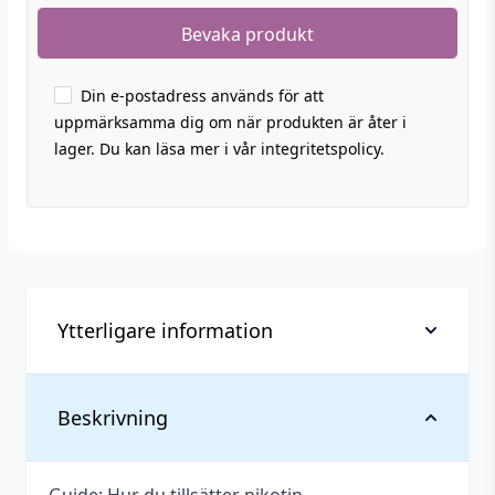
Din e-postadress används för att
uppmärksamma dig om när produkten är åter i
lager. Du kan läsa mer i vår integritetspolicy.
Ytterligare information
Vikt
0,166 kg
Beskrivning
Anpassad för
Upp till 3 mg
nikotinstyrka