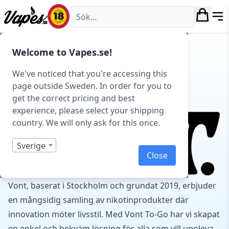
Vapes.se
Hem
/
E-cigarett startkit/paket
/
Engångs
Welcome to Vapes.se!
vape
/
Vont
/ Vont To-Go
VONT TO-GO
We've noticed that you're accessing this
page outside Sweden. In order for you to
ENGÅNGSVAPES
get the correct pricing and best
experience, please select your shipping
country. We will only ask for this once.
Sverige
Close
Vont, baserat i Stockholm och grundat 2019, erbjuder
en mångsidig samling av nikotinprodukter där
innovation möter livsstil. Med Vont To-Go har vi skapat
en enkel och bekväm lösning för alla som vill uppleva