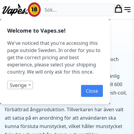
Vapes.se
Hem
/
E-cigarett startkit/paket
/
Engångs
Welcome to Vapes.se!
vape
/
Vozol
/ Vozol Gear 600
VOZOL GEAR 600
We've noticed that you're accessing this
page outside Sweden. In order for you to
get the correct pricing and best
Vozol Gear 600 – Engångsvape med Mesh-Coil och
experience, please select your shipping
Upp till 600 Puffar
country. We will only ask for this once.
Vozol Gear 600
är en kompakt och användarvänlig
engångsvape
, utformad för att leverera upp till 600
Sverige
Close
puffar per enhet. Utrustad med en 0,8 ohm Mesh-coil,
ger den en jämn och smakrik upplevelse med
förbättrad ångproduktion. Tillverkaren har även valt
att satsa på en anordning för att användaren ska
kunna försluta munstycket, vilket håller munstycket