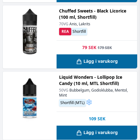
Chuffed Sweets - Black Licorice
(100 ml, Shortfill)
70VG
Anis, Lakrits
REA
Shortfill
79 SEK
179 SEK
Lägg i varukorg
Liquid Wonders - Lollipop Ice
Candy (10 ml, MTL Shortfill)
50VG
Bubbelgum, Godisklubba, Mentol,
Mint
Shortfill (MTL)
109
SEK
Lägg i varukorg