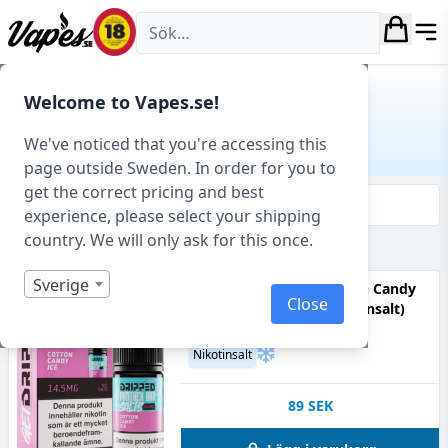
Vapes.se
Hem
/ Produkt Beskrivande / Godis
Welcome to Vapes.se!
GODIS
We've noticed that you're accessing this
page outside Sweden. In order for you to
get the correct pricing and best
Filtrera & sortera
experience, please select your shipping
country. We will only ask for this once.
Visar 35 produkter av 127 totalt
Sverige
Panther Bar Salts - Cotton Candy
Close
Ice (10 ml, 14,5 mg Nikotinsalt)
50VG
Godis, Kyla, Sockervadd
Nikotinsalt
89
SEK