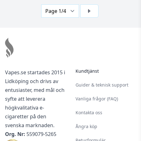
Footer
Kundtjänst
Vapes.se startades 2015 i
Lidköping och drivs av
Guider & teknisk support
entusiaster, med mål och
syfte att leverera
Vanliga frågor (FAQ)
högkvalitativa e-
Kontakta oss
cigaretter på den
svenska marknaden.
Ångra köp
Org. Nr:
559079-5265
Returformulär