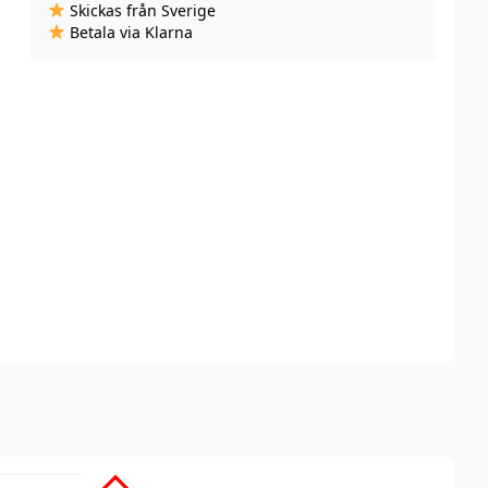
Skickas från Sverige
Gummy
Betala via Klarna
(10
ml,
14
mg
Nikotinsalt)
mängd