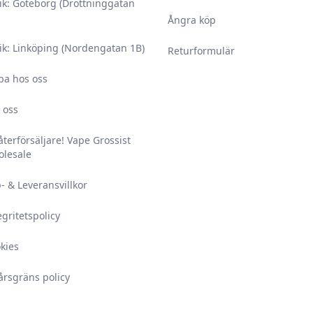
rvaras i 12 °C.
ik: Göteborg (Drottninggatan
 räckhåll för barn och
Ångra köp
ik: Linköping (Nordengatan 1B)
Returformulär
 misstänker att ditt
ba hos oss
 icke-vuxna personer.
 oss
 säkerhetsbilagan,
amt säkerhetsbilagan.
 återförsäljare! Vape Grossist
lesale
år vid oöppnad
ing – vid förvaring
- & Leveransvillkor
ats.
egritetspolicy
kies
årsgräns policy