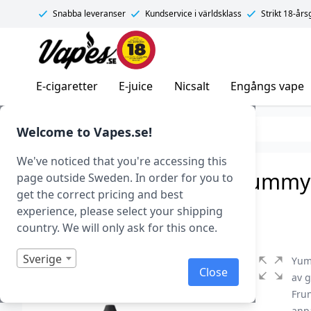
Snabba leveranser
Kundservice i världsklass
Strikt 18-år
Vapes.se
E-cigaretter
E-juice
Nicsalt
Engångs vape
E-juice
E-juice med nikotin
Nicsalt
Welcome to Vapes.se!
We've noticed that you're accessing this
Frunk Salt – Yummy Gummy (
page outside Sweden. In order for you to
get the correct pricing and best
Art.nr: 42194
experience, please select your shipping
I lager
country. We will only ask for this once.
Sverige
Yum
Close
av g
Frun
anp