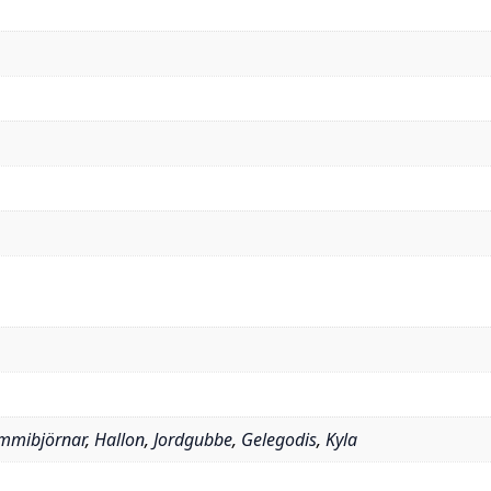
mmibjörnar
,
Hallon
,
Jordgubbe
,
Gelegodis
,
Kyla