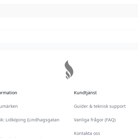
n köp
spädd men ska användas
nt tvätta den av den del
ormation
Kundtjänst
 och ditt ansikte vid
rumärken
Guider & teknisk support
ik: Lidköping (Lindhagsgatan
Vanliga frågor (FAQ)
 på 18 år.
Kontakta oss