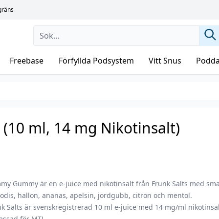
sgräns
Freebase
Förfyllda Podsystem
Vitt Snus
Podda
10 ml, 14 mg Nikotinsalt)
my Gummy är en e-juice med nikotinsalt från Frunk Salts med sm
odis, hallon, ananas, apelsin, jordgubb, citron och mentol.
k Salts är svenskregistrerad 10 ml e-juice med 14 mg/ml nikotinsal
assad för MTL.