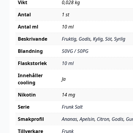
Vikt
0,028 kg
Antal
1 st
Antal ml
10 ml
Beskrivande
Fruktig
,
Godis
,
Kylig
,
Söt
,
Syrlig
Blandning
50VG / 50PG
Flaskstorlek
10 ml
Innehåller
Ja
cooling
Nikotin
14 mg
Serie
Frunk Salt
Smakprofil
Ananas
,
Apelsin
,
Citron
,
Godis
,
Gu
Tillverkare
Frunk