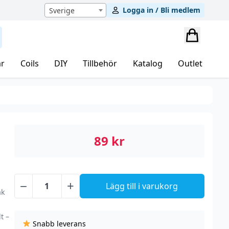
Logga in / Bli medlem
Sverige
r
Coils
DIY
Tillbehör
Katalog
Outlet
89
kr
−
+
Lägg till i varukorg
Frunk
ak
Salt
-
t –
Snabb leverans
Yummy