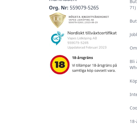
För optimal livslängd på din nikotinvätska bör den fö
But
Org. Nr:
559079-5265
71)
Förvara all din utrustning och alla nikotinvaror utom
husdjur.
But
Läs igenom säkerhetsbilagan innan användning.
Uppsök alltid läkare och/eller akutmottagning om du
Job
barn fått i sig nikotin, då det är väldigt skadligt för
Om
Upplever du ihållande biverkningar som är angivna i
vänligen uppsök läkare och ta med förpackningen s
Bli
Who
E-vätskor med nikotin har en hållbarhet på minst 2 
förpackning och minst 1 månad vid öppnad förpackn
Köp
bortom solljus mellan 5-25 °C på en torr och mörk pl
Int
Coo
18-