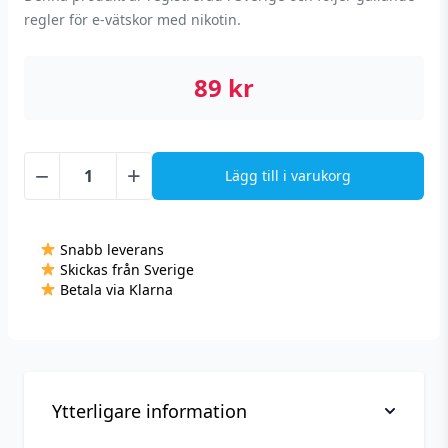
regler för e-vätskor med nikotin.
89
kr
−
+
Lägg till i varukorg
Crystal
Clear
-
Snabb leverans
Juicy
Skickas från Sverige
Grape
Betala via Klarna
(10
ml,
14
mg
Nikotinsalt)
Ytterligare information
mängd