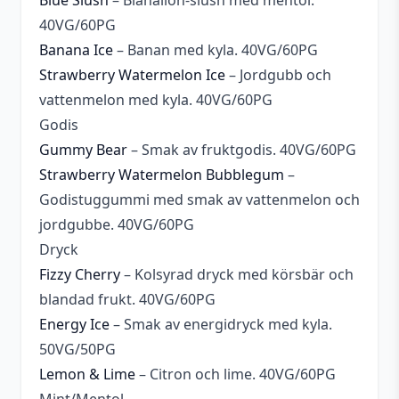
Blue Slush
– Blåhallon-slush med mentol.
40VG/60PG
Banana Ice
– Banan med kyla. 40VG/60PG
Strawberry Watermelon Ice
– Jordgubb och
vattenmelon med kyla. 40VG/60PG
Godis
Gummy Bear
– Smak av fruktgodis. 40VG/60PG
Strawberry Watermelon Bubblegum
–
Godistuggummi med smak av vattenmelon och
jordgubbe. 40VG/60PG
Dryck
Fizzy Cherry
– Kolsyrad dryck med körsbär och
blandad frukt. 40VG/60PG
Energy Ice
– Smak av energidryck med kyla.
50VG/50PG
Lemon & Lime
– Citron och lime. 40VG/60PG