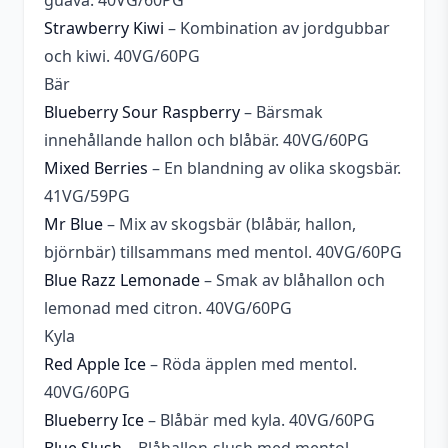
guava. 40VG/60PG
Strawberry Kiwi
– Kombination av jordgubbar
och kiwi. 40VG/60PG
Bär
Blueberry Sour Raspberry
– Bärsmak
innehållande hallon och blåbär. 40VG/60PG
Mixed Berries
– En blandning av olika skogsbär.
41VG/59PG
Mr Blue
– Mix av skogsbär (blåbär, hallon,
björnbär) tillsammans med mentol. 40VG/60PG
Blue Razz Lemonade
– Smak av blåhallon och
lemonad med citron. 40VG/60PG
Kyla
Red Apple Ice
– Röda äpplen med mentol.
40VG/60PG
Blueberry Ice
– Blåbär med kyla. 40VG/60PG