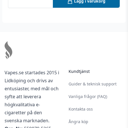
Lägg i varukorg
1 månad vid öppnad förpackning – vid
förvaring bortom solljus mellan 5-25 °C på en
torr och mörk plats.
Footer
Kundtjänst
Vapes.se startades 2015 i
Lidköping och drivs av
Guider & teknisk support
entusiaster, med mål och
syfte att leverera
Vanliga frågor (FAQ)
högkvalitativa e-
Kontakta oss
cigaretter på den
svenska marknaden.
Ångra köp