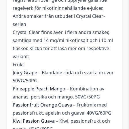
registrerad i Sverige och uppfyller gällande
Bärig
,
Fruktig
,
Kylig
,
Söt
,
regelverk för nikotininnehållande e-juicer.
Beskrivande
Syrlig
Andra smaker från utbudet i Crystal Clear-
serien
Vindruva
,
Blandade frukter
,
Smakprofil
Crystal Clear finns även i flera andra smaker,
Kyla
samtliga med 14 mg/ml nikotinsalt och i 10 ml
flaskor. Klicka för att läsa mer om respektive
variant:
Frukt
Juicy Grape
– Blandade röda och svarta druvor
50VG/50PG
Pineapple Peach Mango
– Kombination av
ananas, persika och mango. 50VG/50PG
Passionfruit Orange Guava
– Fruktmix med
passionsfrukt, apelsin och guava. 40VG/60PG
Kiwi Passion Guava
– Kiwi, passionsfrukt och