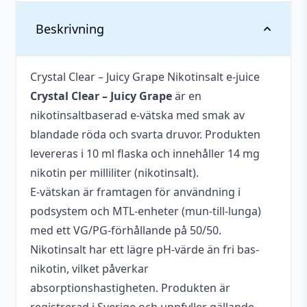
Vikt
0,026 kg
Beskrivning
Antal
1 st
Crystal Clear – Juicy Grape Nikotinsalt e-juice
Antal ml
10 ml
Crystal Clear – Juicy Grape
är en
Blandning
50VG / 50PG
nikotinsaltbaserad e-vätska med smak av
blandade röda och svarta druvor. Produkten
Flaskstorlek
10 ml
levereras i 10 ml flaska och innehåller 14 mg
Innehåller
nikotin per milliliter (nikotinsalt).
Ja
cooling
E-vätskan är framtagen för användning i
podsystem och MTL-enheter (mun-till-lunga)
Nikotin
14 mg
med ett VG/PG-förhållande på 50/50.
Tillverkare
Crystal Clear
Nikotinsalt har ett lägre pH-värde än fri bas-
nikotin, vilket påverkar
Tillverkningsland
United Kindom
absorptionshastigheten. Produkten är
Typ
Nikotinsalt
,
Singel