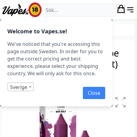
Vapes.se
E-juice
E-juice med nikotin
Nicsalt
Welcome to Vapes.se!
We've noticed that you're accessing this
Crystal Clear – Juicy Grape
page outside Sweden. In order for you to
get the correct pricing and best
(10 ml, 14 mg Nikotinsalt)
experience, please select your shipping
country. We will only ask for this once.
Art.nr: 41224
I lager
Sverige
Close