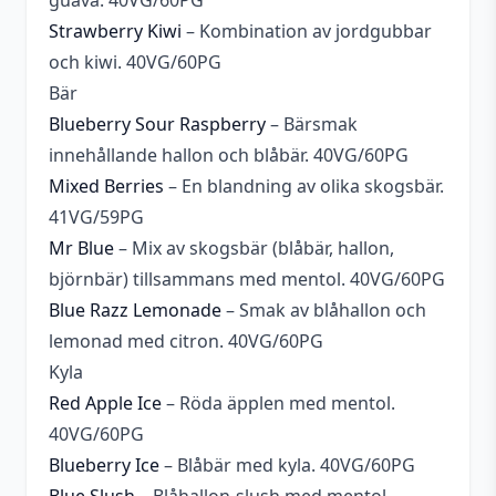
guava. 40VG/60PG
Strawberry Kiwi
– Kombination av jordgubbar
och kiwi. 40VG/60PG
Bär
Blueberry Sour Raspberry
– Bärsmak
innehållande hallon och blåbär. 40VG/60PG
Mixed Berries
– En blandning av olika skogsbär.
41VG/59PG
Mr Blue
– Mix av skogsbär (blåbär, hallon,
björnbär) tillsammans med mentol. 40VG/60PG
Blue Razz Lemonade
– Smak av blåhallon och
lemonad med citron. 40VG/60PG
Kyla
Red Apple Ice
– Röda äpplen med mentol.
40VG/60PG
Blueberry Ice
– Blåbär med kyla. 40VG/60PG