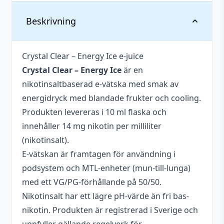
Vikt
0,026 kg
Beskrivning
Antal
1 st
Crystal Clear – Energy Ice e-juice
Antal ml
10 ml
Crystal Clear – Energy Ice
är en
Blandning
50VG / 50PG
nikotinsaltbaserad e-vätska med smak av
energidryck med blandade frukter och cooling.
Flaskstorlek
10 ml
Produkten levereras i 10 ml flaska och
Innehåller
innehåller 14 mg nikotin per milliliter
Ja
cooling
(nikotinsalt).
E-vätskan är framtagen för användning i
Nikotin
14 mg
podsystem och MTL-enheter (mun-till-lunga)
Tillverkare
Crystal Clear
med ett VG/PG-förhållande på 50/50.
Nikotinsalt har ett lägre pH-värde än fri bas-
Tillverkningsland
United Kindom
nikotin. Produkten är registrerad i Sverige och
Typ
Nikotinsalt
,
Singel