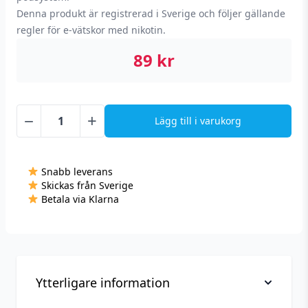
Denna produkt är registrerad i Sverige och följer gällande
regler för e-vätskor med nikotin.
89
kr
−
+
Lägg till i varukorg
Crystal
Clear
-
Snabb leverans
Energy
Skickas från Sverige
Ice
Betala via Klarna
(10
ml,
14
mg
Nikotinsalt)
Ytterligare information
mängd