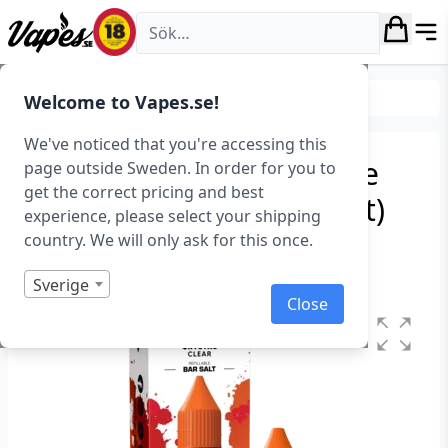
Vapes.se
E-juice
E-juice med nikotin
Nicsalt
Welcome to Vapes.se!
We've noticed that you're accessing this
Crystal Clear – Energy Ice
page outside Sweden. In order for you to
get the correct pricing and best
(10 ml, 14 mg Nikotinsalt)
experience, please select your shipping
country. We will only ask for this once.
Art.nr: 41221
I lager
Sverige
Close