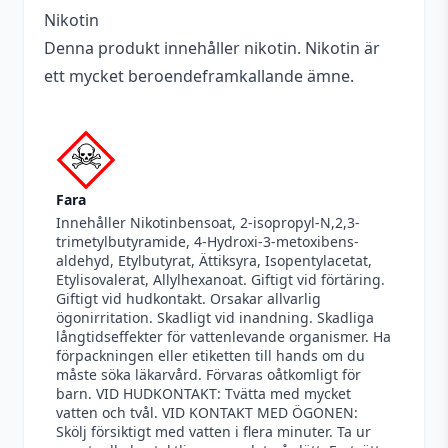
Nikotin
Denna produkt innehåller nikotin. Nikotin är
ett mycket beroendeframkallande ämne.
Fara
Innehåller Nikotinbensoat, 2-isopropyl-N,2,3-
trimetylbutyramide, 4-Hydroxi-3-metoxibens-
aldehyd, Etylbutyrat, Ättiksyra, Isopentylacetat,
Etylisovalerat, Allylhexanoat. Giftigt vid förtäring.
Giftigt vid hudkontakt. Orsakar allvarlig
ögonirritation. Skadligt vid inandning. Skadliga
långtidseffekter för vattenlevande organismer. Ha
förpackningen eller etiketten till hands om du
måste söka läkarvård. Förvaras oåtkomligt för
barn. VID HUDKONTAKT: Tvätta med mycket
vatten och tvål. VID KONTAKT MED ÖGONEN:
Skölj försiktigt med vatten i flera minuter. Ta ur