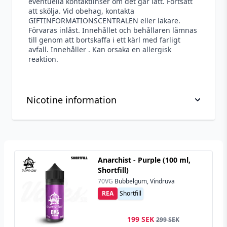
eventuella kontaktlinser om det går lätt. Fortsätt
att skölja. Vid obehag, kontakta
GIFTINFORMATIONSCENTRALEN eller läkare.
Förvaras inlåst. Innehållet och behållaren lämnas
till genom att bortskaffa i ett kärl med farligt
avfall. Innehåller
. Kan orsaka en allergisk
reaktion.
Nicotine information
Viktig information om hantering av nikotin, läs
innan köp
Anarchist - Purple (100 ml,
Nikotin är ett mycket beroendeframkallande
Shortfill)
ämne.
70VG
Bubbelgum, Vindruva
Nikotin är giftigt i ren form. Denna produkt är
REA
Shortfill
utspädd men ska användas med försiktighet.
199 SEK
Vid kontakt av nikotin på huden bör du alltid
299 SEK