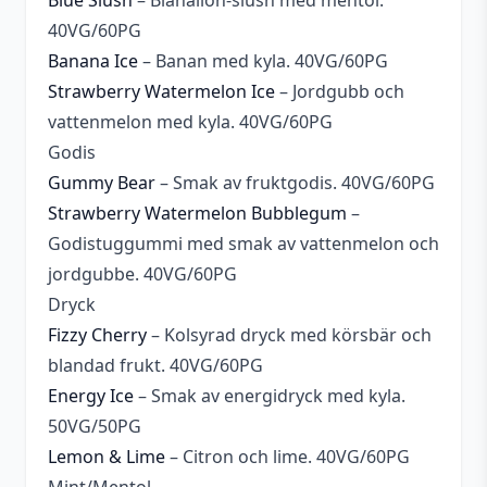
Blue Slush
– Blåhallon-slush med mentol.
40VG/60PG
Banana Ice
– Banan med kyla. 40VG/60PG
Strawberry Watermelon Ice
– Jordgubb och
vattenmelon med kyla. 40VG/60PG
Godis
Gummy Bear
– Smak av fruktgodis. 40VG/60PG
Strawberry Watermelon Bubblegum
–
Godistuggummi med smak av vattenmelon och
jordgubbe. 40VG/60PG
Dryck
Fizzy Cherry
– Kolsyrad dryck med körsbär och
blandad frukt. 40VG/60PG
Energy Ice
– Smak av energidryck med kyla.
50VG/50PG
Lemon & Lime
– Citron och lime. 40VG/60PG