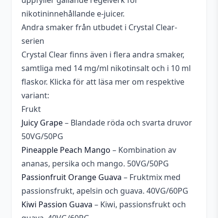
uppfyller gällande regelverk för
Beskrivande
Fruktig
,
Kylig
,
Söt
,
Syrlig
nikotininnehållande e-juicer.
Andra smaker från utbudet i Crystal Clear-
Läskedryck
,
Blandade
Smakprofil
serien
frukter
,
Energidryck
,
Kolsyra
Crystal Clear finns även i flera andra smaker,
samtliga med 14 mg/ml nikotinsalt och i 10 ml
flaskor. Klicka för att läsa mer om respektive
variant:
Frukt
Juicy Grape
– Blandade röda och svarta druvor
50VG/50PG
Pineapple Peach Mango
– Kombination av
ananas, persika och mango. 50VG/50PG
Passionfruit Orange Guava
– Fruktmix med
passionsfrukt, apelsin och guava. 40VG/60PG
Kiwi Passion Guava
– Kiwi, passionsfrukt och