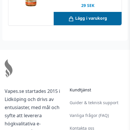
29
SEK
Lägg i varukorg
Footer
Kundtjänst
Vapes.se startades 2015 i
Lidköping och drivs av
Guider & teknisk support
entusiaster, med mål och
syfte att leverera
Vanliga frågor (FAQ)
högkvalitativa e-
Kontakta oss