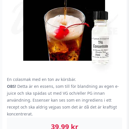
En colasmak med en ton av körsbär.
OBS!
Detta är en essens, som till för blandning av egen e-
juice och ska spädas ut med VG och/eller PG innan
användning. Essenser kan ses som en ingrediens i ett
recept och ska aldrig vejpas som det är då det är kraftigt
koncentrerat.
39,99
kr