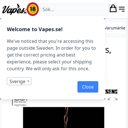
Vapes.se
DIY
Mixa egen e-juice
Essenser
Essenser (Varumärken
Welcome to Vapes.se!
We've noticed that you're accessing this
TFA – Cola Cherry (Essens,
page outside Sweden. In order for you to
get the correct pricing and best
Körsbär)
experience, please select your shipping
country. We will only ask for this once.
Art.nr: 36778
Slut i lager
Sverige
Close