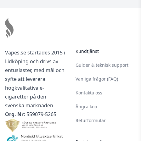
Footer
Kundtjänst
Vapes.se startades 2015 i
Lidköping och drivs av
Guider & teknisk support
entusiaster, med mål och
syfte att leverera
Vanliga frågor (FAQ)
högkvalitativa e-
Kontakta oss
cigaretter på den
svenska marknaden.
Ångra köp
Org. Nr:
559079-5265
Returformulär