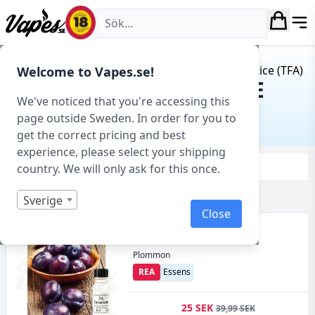
Vapes.se
Hem
/ Produkt Tillverkare / The Flavor Apprentice (TFA)
Welcome to Vapes.se!
THE FLAVOR APPRENTICE
We've noticed that you're accessing this
(TFA)
page outside Sweden. In order for you to
get the correct pricing and best
experience, please select your shipping
Filtrera & sortera
country. We will only ask for this once.
Sverige
Visar 35 produkter av 80 totalt
Close
TFA - Plum (PG) (Essens,
Plommon)
Plommon
REA
Essens
25 SEK
39,99 SEK