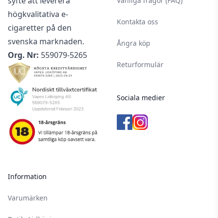
syfte att leverera
Vanliga frågor (FAQ)
högkvalitativa e-
Kontakta oss
cigaretter på den
svenska marknaden.
Ångra köp
Org. Nr:
559079-5265
Returformulär
Sociala medier
Information
Varumärken