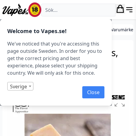
Vapes.se
DIY
Mixa egen e-juice
Essenser
Essenser (Varumärken
Welcome to Vapes.se!
We've noticed that you're accessing this
TFA – RY4 Double (Essens,
page outside Sweden. In order for you to
get the correct pricing and best
Tobak)
experience, please select your shipping
country. We will only ask for this once.
Art.nr: 36730
Slut i lager
Sverige
Close