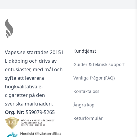
Footer
Kundtjänst
Vapes.se startades 2015 i
Lidköping och drivs av
Guider & teknisk support
entusiaster, med mål och
syfte att leverera
Vanliga frågor (FAQ)
högkvalitativa e-
Kontakta oss
cigaretter på den
svenska marknaden.
Ångra köp
Org. Nr:
559079-5265
Returformulär