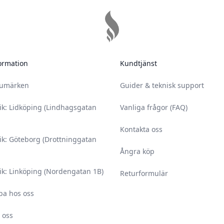
ormation
Kundtjänst
rumärken
Guider & teknisk support
ik: Lidköping (Lindhagsgatan
Vanliga frågor (FAQ)
Kontakta oss
ik: Göteborg (Drottninggatan
Ångra köp
ik: Linköping (Nordengatan 1B)
Returformulär
ba hos oss
 oss