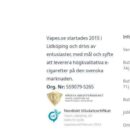
Footer
Inf
Vapes.se startades 2015 i
Lidköping och drivs av
Va
entusiaster, med mål och syfte
att leverera högkvalitativa e-
But
7A)
cigaretter på den svenska
marknaden.
But
Org. Nr:
559079-5265
71)
But
Job
Om