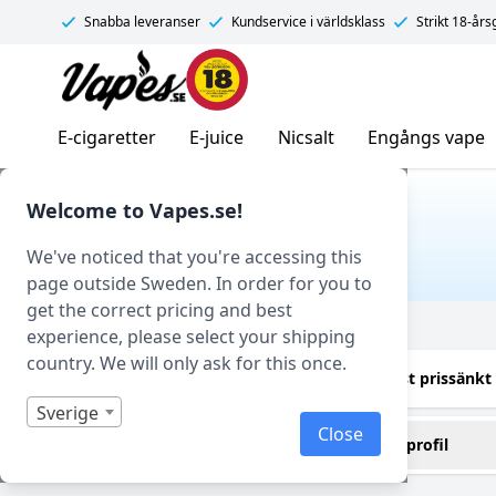
Snabba leveranser
Kundservice i världsklass
Strikt 18-år
Vapes.se
E-cigaretter
E-juice
Nicsalt
Engångs vape
Hem
/ Produkt Tillverkare / Skwezed
Welcome to Vapes.se!
SKWEZED
We've noticed that you're accessing this
page outside Sweden. In order for you to
get the correct pricing and best
Filtrera
experience, please select your shipping
country. We will only ask for this once.
Endast i lager
Endast prissänkt
Sverige
Close
Innehåller cooling (kyla)
Smakprofil
Nej
Grönt äpple
(2)
(1