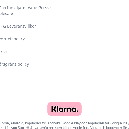
 återförsäljare! Vape Grossist
lesale
- & Leveransvillkor
egritetspolicy
kies
årsgräns policy
e, Android, logotypen för Android, Google Play och logotypen för Google Play ä
en för App Store® är varumärken som tillhör Apple Inc. Alexa och logotypen för