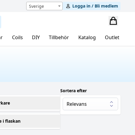
Logga in / Bli medlem
Sverige
r
Coils
DIY
Tillbehör
Katalog
Outlet
Sortera efter
rkare
kwezed
(2)
e i flaskan
00 ml
(2)