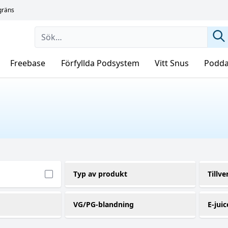
sgräns
Freebase
Förfyllda Podsystem
Vitt Snus
Podda
Typ av produkt
Tillve
Shortfill
S
(2)
VG/PG-blandning
E-juic
70VG / 30PG
1
)
(2)