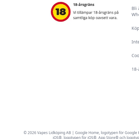
Bli
Who
Köp
Int
Coo
18-
© 2026 Vapes Lidköping AB | Google Home, logotypen för Google Hom
iOS®, logotypen för iOS®, App Store® och logotyp