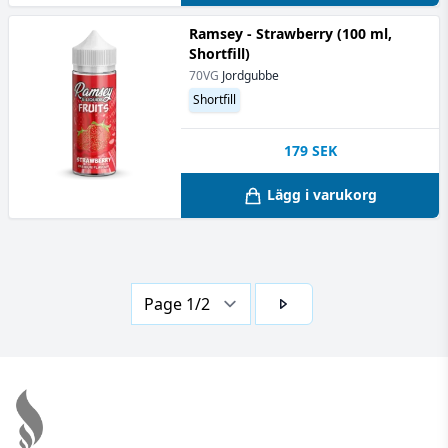
Ramsey - Strawberry (100 ml,
Shortfill)
70VG
Jordgubbe
Shortfill
179
SEK
Lägg i varukorg
Footer