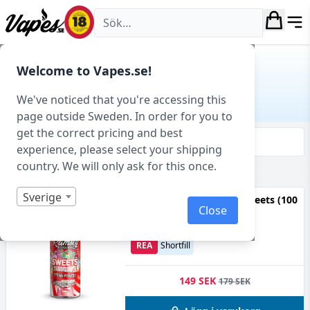
Vapes.se
Hem
/ Produkt Tillverkare / Ramsey E-liquids
Welcome to Vapes.se!
RAMSEY E-LIQUIDS
We've noticed that you're accessing this
page outside Sweden. In order for you to
get the correct pricing and best
Filtrera & sortera
experience, please select your shipping
country. We will only ask for this once.
Visar 35 produkter av 47 totalt
Sverige
Ramsey - Strawpencils Sweets (100
Close
ml, Shortfill)
70VG
Godis, Jordgubbe
REA
Shortfill
149 SEK
179 SEK