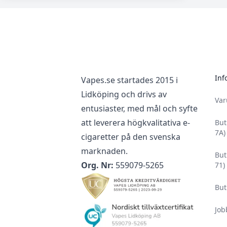
Footer
Inf
Vapes.se startades 2015 i
Lidköping och drivs av
Va
entusiaster, med mål och syfte
att leverera högkvalitativa e-
But
7A)
cigaretter på den svenska
marknaden.
But
Org. Nr:
559079-5265
71)
But
Job