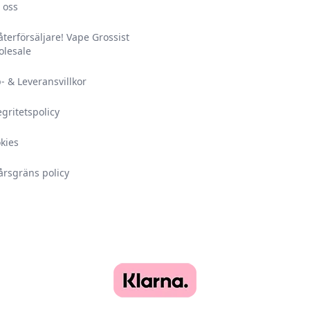
 oss
 återförsäljare! Vape Grossist
lesale
- & Leveransvillkor
egritetspolicy
kies
årsgräns policy