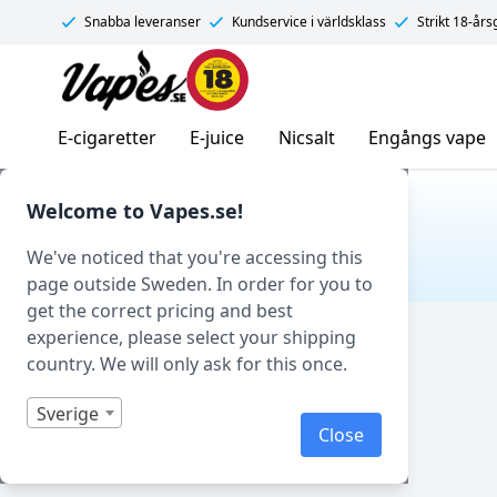
Snabba leveranser
Kundservice i världsklass
Strikt 18-år
Vapes.se
E-cigaretter
E-juice
Nicsalt
Engångs vape
Hem
/ Produkt Tillverkare / Aroma King
Welcome to Vapes.se!
AROMA KING
We've noticed that you're accessing this
page outside Sweden. In order for you to
get the correct pricing and best
Filtrera
experience, please select your shipping
country. We will only ask for this once.
Sverige
Close
Visar 0 produkter av 0 totalt