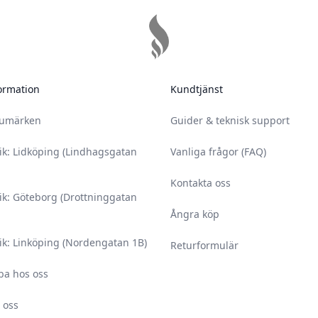
ormation
Kundtjänst
rumärken
Guider & teknisk support
ik: Lidköping (Lindhagsgatan
Vanliga frågor (FAQ)
Kontakta oss
ik: Göteborg (Drottninggatan
Ångra köp
ik: Linköping (Nordengatan 1B)
Returformulär
ba hos oss
 oss