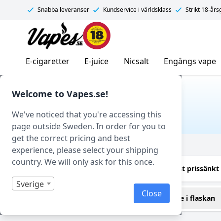
Snabba leveranser
Kundservice i världsklass
Strikt 18-år
Vapes.se
E-cigaretter
E-juice
Nicsalt
Engångs vape
Hem
/ Produkt Smakprofil / Tutti Frutti
Welcome to Vapes.se!
TUTTI FRUTTI
We've noticed that you're accessing this
page outside Sweden. In order for you to
get the correct pricing and best
Filtrera
experience, please select your shipping
country. We will only ask for this once.
Endast i lager
Endast prissänkt
Sverige
Close
Smakprofil
E-juice i flaskan
Tutti Frutti
15 ml
(1)
(1)