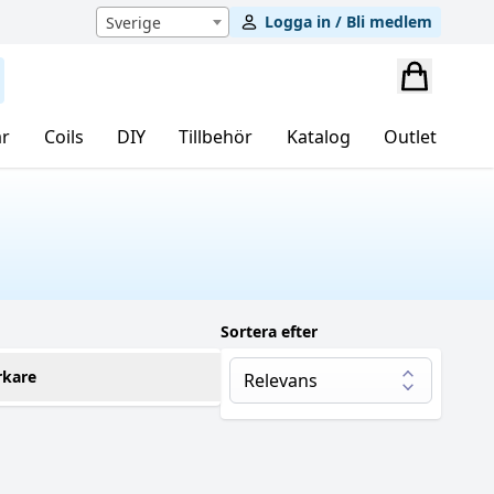
Logga in / Bli medlem
Sverige
r
Coils
DIY
Tillbehör
Katalog
Outlet
Sortera efter
rkare
e Flavor Apprentice (TFA)