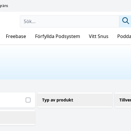
sgräns
Freebase
Förfyllda Podsystem
Vitt Snus
Podda
Typ av produkt
Tillve
Essens
Th
(1)
(1)