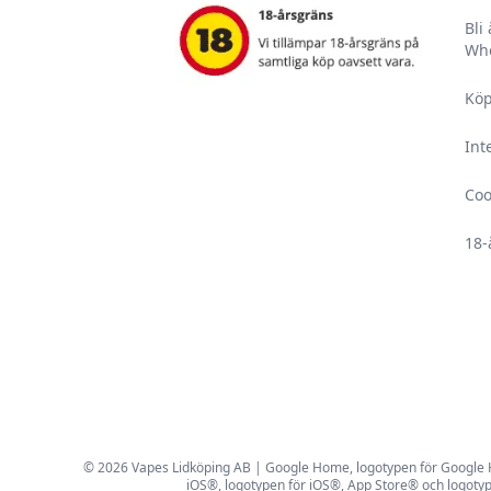
Bli
Who
Köp
Int
Coo
18-
© 2026 Vapes Lidköping AB | Google Home, logotypen för Google Hom
iOS®, logotypen för iOS®, App Store® och logotyp