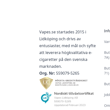
Inf
Vapes.se startades 2015 i
Lidköping och drivs av
Va
entusiaster, med mål och syfte
att leverera högkvalitativa e-
But
7A)
cigaretter på den svenska
marknaden.
But
Org. Nr:
559079-5265
71)
But
Job
Om