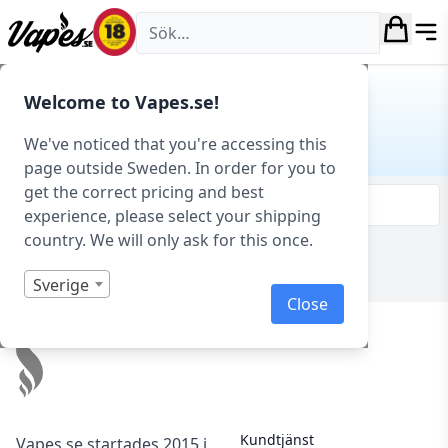
Vapes.se
Hem
/ Produkt Smakprofil / Scones
Welcome to Vapes.se!
SCONES
We've noticed that you're accessing this
page outside Sweden. In order for you to
get the correct pricing and best
Filtrera & sortera
experience, please select your shipping
country. We will only ask for this once.
Visar 0 produkter av 0 totalt
Sverige
Close
Footer
Kundtjänst
Vapes.se startades 2015 i