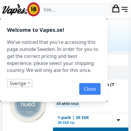
Vapes.se
Hem
/ Produkt Smakprofil / Saltlakrits
Welcome to Vapes.se!
SALTLAKRITS
We've noticed that you're accessing this
page outside Sweden. In order for you to
get the correct pricing and best
Filtrera & sortera
experience, please select your shipping
country. We will only ask for this once.
Visar 14 produkter av 14 totalt
Sverige
Nued - Salty Licorice - Slim (7
Close
mg/portion)
Saltlakrits
All white snus
1
-pack
|
39
SEK
▼
39
SEK /st