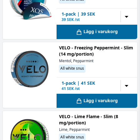
1
-pack
|
39
SEK
▼
39
SEK /st
Lägg i varukorg
VELO - Freezing Peppermint - Slim
(14 mg/portion)
Mentol, Pepparmint
All white snus
1
-pack
|
41
SEK
▼
41
SEK /st
Lägg i varukorg
VELO - Lime Flame - Slim (8
mg/portion)
Lime, Pepparmint
All white snus