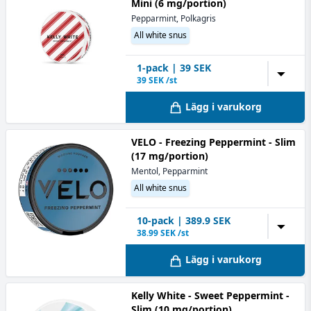
Mini (6 mg/portion)
Pepparmint, Polkagris
All white snus
1
-pack
|
39
SEK
▼
39
SEK /st
Lägg i varukorg
VELO - Freezing Peppermint - Slim
(17 mg/portion)
Mentol, Pepparmint
All white snus
10
-pack
|
389.9
SEK
▼
38.99
SEK /st
Lägg i varukorg
Kelly White - Sweet Peppermint -
Slim (10 mg/portion)