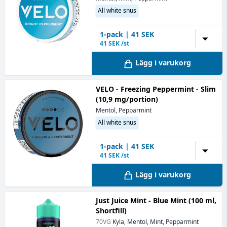
All white snus
1
-pack
|
41
SEK
▼
41
SEK /st
Lägg i varukorg
VELO - Freezing Peppermint - Slim
(10,9 mg/portion)
Mentol, Pepparmint
All white snus
1
-pack
|
41
SEK
▼
41
SEK /st
Lägg i varukorg
Just Juice Mint - Blue Mint (100 ml,
Shortfill)
70VG
Kyla, Mentol, Mint, Pepparmint