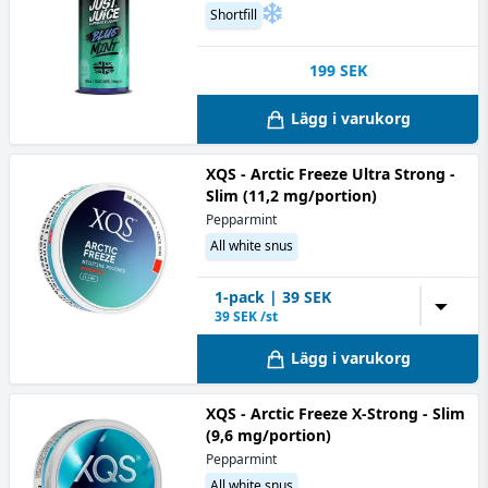
Shortfill
199
SEK
Lägg i varukorg
XQS - Arctic Freeze Ultra Strong -
Slim (11,2 mg/portion)
Pepparmint
All white snus
1
-pack
|
39
SEK
▼
39
SEK /st
Lägg i varukorg
XQS - Arctic Freeze X-Strong - Slim
(9,6 mg/portion)
Pepparmint
All white snus