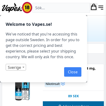
Vapes.se
Hem
/ Produkt Smakprofil / Pepparmint
Welcome to Vapes.se!
PEPPARMINT
We've noticed that you're accessing this
page outside Sweden. In order for you to
get the correct pricing and best
Filtrera & sortera
experience, please select your shipping
country. We will only ask for this once.
Visar 24 produkter av 24 totalt
Sverige
N-One - Ice Mint (10 ml, 14 mg,
Close
Nikotinsalt)
50VG
Pepparmint
Nikotinsalt
89
SEK