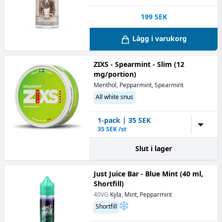
199
SEK
Lägg i varukorg
ZIXS - Spearmint - Slim (12
mg/portion)
Menthol, Pepparmint, Spearmint
All white snus
1
-pack
|
35
SEK
▼
35
SEK /st
Slut i lager
Just Juice Bar - Blue Mint (40 ml,
Shortfill)
40VG
Kyla, Mint, Pepparmint
Shortfill