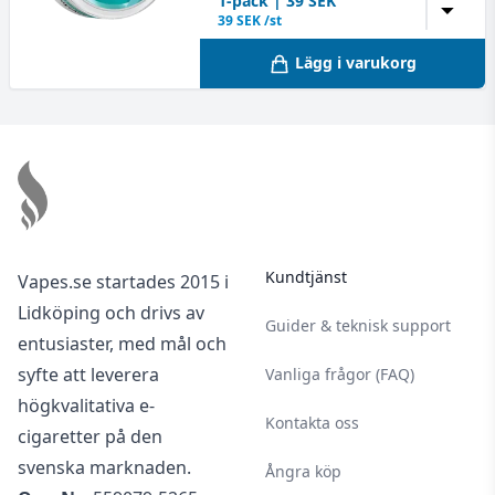
1
-pack
|
39
SEK
▼
39
SEK /st
Lägg i varukorg
Footer
Kundtjänst
Vapes.se startades 2015 i
Lidköping och drivs av
Guider & teknisk support
entusiaster, med mål och
syfte att leverera
Vanliga frågor (FAQ)
högkvalitativa e-
Kontakta oss
cigaretter på den
svenska marknaden.
Ångra köp