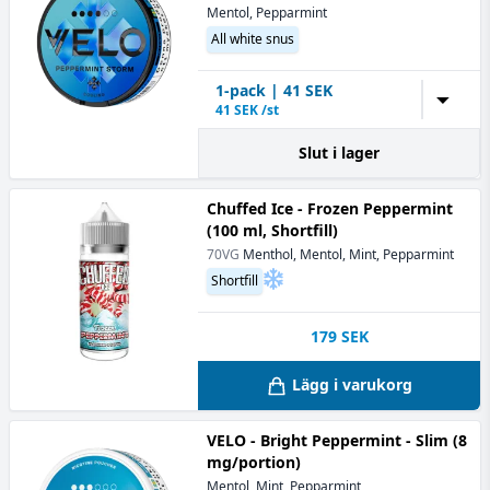
Mentol, Pepparmint
All white snus
1
-pack
|
41
SEK
▼
41
SEK /st
Slut i lager
Chuffed Ice - Frozen Peppermint
(100 ml, Shortfill)
70VG
Menthol, Mentol, Mint, Pepparmint
Shortfill
179
SEK
Lägg i varukorg
VELO - Bright Peppermint - Slim (8
mg/portion)
Mentol, Mint, Pepparmint