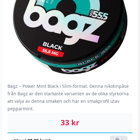
Bagz – Power Mint Black i Slim-format. Denna nikotinpåse
från Bagz är den starkaste varianten av de olika styrkorna
att välja av denna smaken och har en smakprofil utav
pepparmint.
33
kr