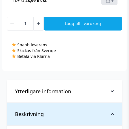
+
10+ st
28,99
kr
/st
−
+
Lägg till i varukorg
Bagz
-
Power
Snabb leverans
Mint
Skickas från Sverige
Black
Betala via Klarna
-
Slim
(38,1
mg/portion)
mängd
Ytterligare information
Vikt
0,033 kg
Beskrivning
Antal
1 st