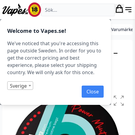
Vapes.se
Tobaksfritt snus (Nikotinpåsar)
Tobaksfritt Snus (Varumärke
Welcome to Vapes.se!
We've noticed that you're accessing this
Bagz – Power Mint Black –
page outside Sweden. In order for you to
get the correct pricing and best
Slim (38,1 mg/portion)
experience, please select your shipping
country. We will only ask for this once.
Art.nr: 42770
I lager
Sverige
Close