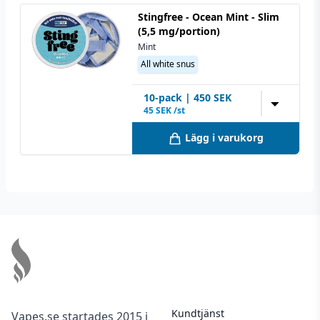
Stingfree - Ocean Mint - Slim
(5,5 mg/portion)
Mint
All white snus
10
-pack
|
450
SEK
▼
45
SEK /st
Lägg i varukorg
Footer
Kundtjänst
Vapes.se startades 2015 i