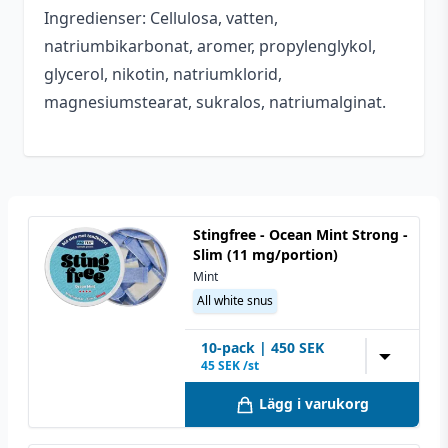
Ingredienser: Cellulosa, vatten,
Serie
Arctic Freeze
natriumbikarbonat, aromer, propylenglykol,
Mentol
,
Pepparmint
,
glycerol, nikotin, natriumklorid,
Smakprofil
Kyla
magnesiumstearat, sukralos, natriumalginat.
Tillverkare
Bagz
Styrka
Extra stark
Nikotin (Snus)
38,1 mg/portion
Stingfree - Ocean Mint Strong -
Slim (11 mg/portion)
Innehåll/förpackning
15,1
Mint
Format
Slim
All white snus
All white snus
,
10
-pack
|
450
SEK
Typ
▼
Tobaksfritt snus
45
SEK /st
Lägg i varukorg