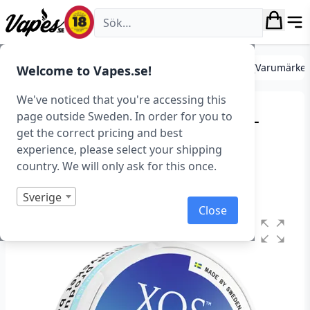
Vapes.se
Tobaksfritt snus (Nikotinpåsar)
Tobaksfritt Snus (Varumärke
Welcome to Vapes.se!
We've noticed that you're accessing this
XQS – Cool Ice X-Strong –
page outside Sweden. In order for you to
get the correct pricing and best
Slim (9,6 mg/portion)
experience, please select your shipping
country. We will only ask for this once.
Art.nr: 41540
I lager
Sverige
Close