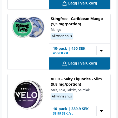
Lägg i varukorg
Stingfree - Caribbean Mango
(5,5 mg/portion)
Mango
All white snus
10
-pack
|
450
SEK
▼
45
SEK /st
Lägg i varukorg
VELO - Salty Liquorice - Slim
(9,8 mg/portion)
Anis, Kola, Lakrits, Salmiak
All white snus
10
-pack
|
389.9
SEK
▼
38.99
SEK /st