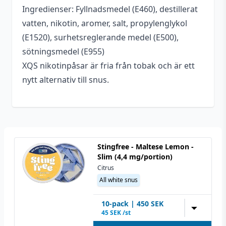
Ingredienser: Fyllnadsmedel (E460), destillerat
Smakprofil
Menthol
,
Pepparmint
vatten, nikotin, aromer, salt, propylenglykol
Tillverkare
XQS
(E1520), surhetsreglerande medel (E500),
sötningsmedel (E955)
All white snus
,
Typ
XQS nikotinpåsar är fria från tobak och är ett
Tobaksfritt snus
nytt alternativ till snus.
Styrka
Extra stark
Nikotin (Snus)
9,6 mg/portion
Innehåll/förpackning
10 g
Stingfree - Maltese Lemon -
Format
Slim
Slim (4,4 mg/portion)
Citrus
All white snus
10
-pack
|
450
SEK
▼
45
SEK /st