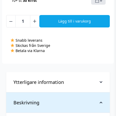
+
10+ st
30
kr
/st
−
+
Lägg till i varukorg
XQS
-
Cool
Snabb leverans
Ice
Skickas från Sverige
X-
Betala via Klarna
Strong
-
Slim
(9,6
mg/portion)
Ytterligare information
mängd
Vikt
0,031 kg
Beskrivning
Antal
1 st