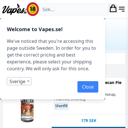
Vapes.se
Hem
/ Produkt Smakprofil / Pekannöt
Welcome to Vapes.se!
PEKANNÖT
We've noticed that you're accessing this
page outside Sweden. In order for you to
get the correct pricing and best
Filtrera & sortera
experience, please select your shipping
country. We will only ask for this once.
Visar 1 produkter av 1 totalt
Sverige
Chuffed Dessert - Maple Pecan Pie
Close
(100 ml, Shortfill)
70VG
Karamelliserat socker, Lönnsirap,
Pekannöt, Smördeg
Shortfill
179
SEK