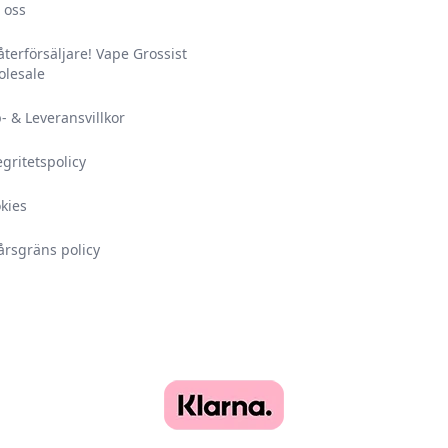
 oss
 återförsäljare! Vape Grossist
lesale
- & Leveransvillkor
egritetspolicy
kies
årsgräns policy