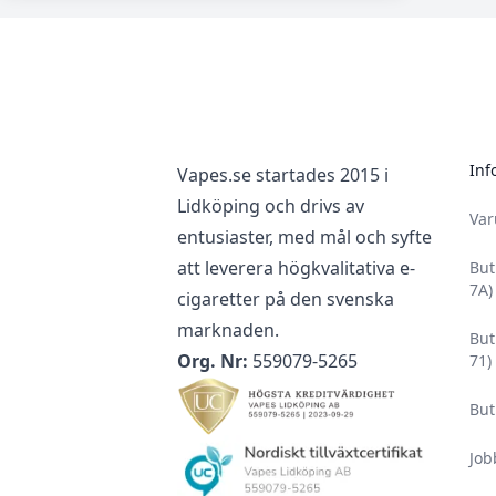
Footer
Inf
Vapes.se startades 2015 i
Lidköping och drivs av
Va
entusiaster, med mål och syfte
att leverera högkvalitativa e-
But
7A)
cigaretter på den svenska
marknaden.
But
Org. Nr:
559079-5265
71)
But
Job