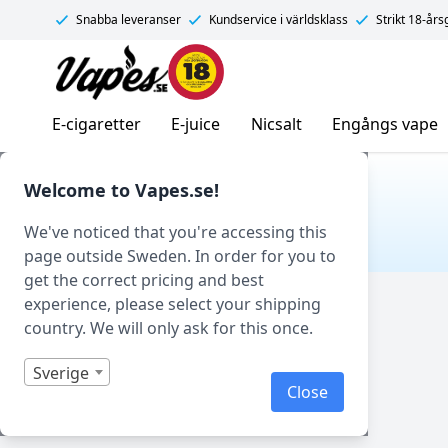
Snabba leveranser
Kundservice i världsklass
Strikt 18-år
Vapes.se
E-cigaretter
E-juice
Nicsalt
Engångs vape
Hem
/ Produkt Smakprofil / Guanabana
Welcome to Vapes.se!
GUANABANA
We've noticed that you're accessing this
page outside Sweden. In order for you to
get the correct pricing and best
Filtrera
experience, please select your shipping
country. We will only ask for this once.
Sverige
Close
Visar 0 produkter av 0 totalt