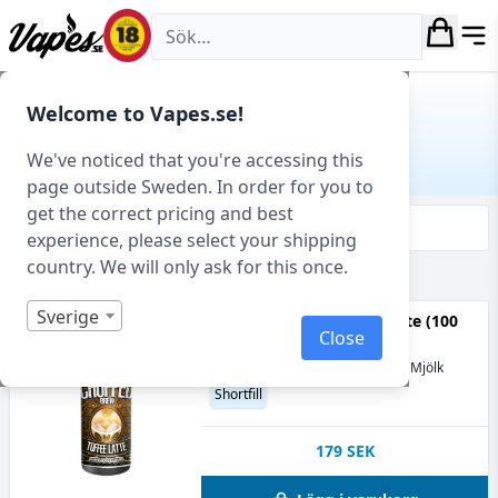
Vapes.se
Hem
/ Produkt Smakprofil / Gräddkola
Welcome to Vapes.se!
GRÄDDKOLA
We've noticed that you're accessing this
page outside Sweden. In order for you to
get the correct pricing and best
Filtrera & sortera
experience, please select your shipping
country. We will only ask for this once.
Visar 1 produkter av 1 totalt
Sverige
Chuffed Brew - Toffee Latte (100
Close
ml, Shortfill)
70VG
Grädde, Gräddkola, Kaffe, Mjölk
Shortfill
179
SEK