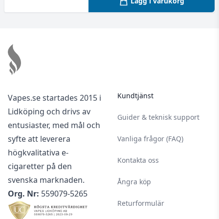
Lägg i varukorg
Footer
Kundtjänst
Vapes.se startades 2015 i
Lidköping och drivs av
Guider & teknisk support
entusiaster, med mål och
syfte att leverera
Vanliga frågor (FAQ)
högkvalitativa e-
Kontakta oss
cigaretter på den
svenska marknaden.
Ångra köp
Org. Nr:
559079-5265
Returformulär