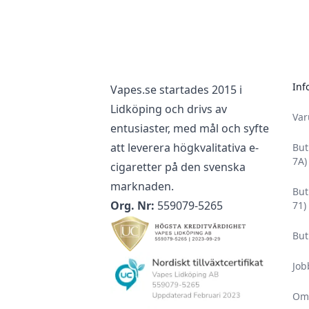
Inf
Vapes.se startades 2015 i
Lidköping och drivs av
Va
entusiaster, med mål och syfte
att leverera högkvalitativa e-
But
7A)
cigaretter på den svenska
marknaden.
But
Org. Nr:
559079-5265
71)
But
Job
Om