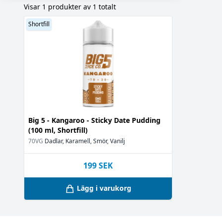
Visar 1 produkter av 1 totalt
Karamell
(1)
Smör
(1)
Shortfill
Vanilj
(1)
Big 5 - Kangaroo - Sticky Date Pudding
(100 ml, Shortfill)
70VG
Dadlar, Karamell, Smör, Vanilj
199
SEK
Lägg i varukorg
Footer