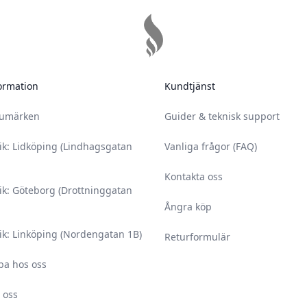
ormation
Kundtjänst
rumärken
Guider & teknisk support
ik: Lidköping (Lindhagsgatan
Vanliga frågor (FAQ)
Kontakta oss
ik: Göteborg (Drottninggatan
Ångra köp
ik: Linköping (Nordengatan 1B)
Returformulär
ba hos oss
 oss