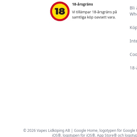
Bli
Who
Köp
Int
Coo
18-
© 2026 Vapes Lidköping AB | Google Home, logotypen för Google Hom
iOS®, logotypen för iOS®, App Store® och logotyp