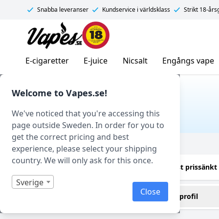
Snabba leveranser
Kundservice i världsklass
Strikt 18-år
Vapes.se
E-cigaretter
E-juice
Nicsalt
Engångs vape
Hem
/ Produkt Smakprofil / Dadlar
Welcome to Vapes.se!
DADLAR
We've noticed that you're accessing this
page outside Sweden. In order for you to
get the correct pricing and best
Filtrera
experience, please select your shipping
country. We will only ask for this once.
Endast i lager
Endast prissänkt
Sverige
Close
Innehåller cooling (kyla)
Smakprofil
Nej
Dadlar
(1)
(1)