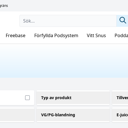
sgräns
Freebase
Förfyllda Podsystem
Vitt Snus
Podda
Typ av produkt
Tillve
Shortfill
Bi
(1)
VG/PG-blandning
E-juic
70VG / 30PG
1
(1)