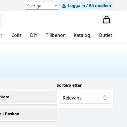
Logga in / Bli medlem
Sverige
r
Coils
DIY
Tillbehör
Katalog
Outlet
Sortera efter
rkare
g 5 Juice Co
(1)
e i flaskan
00 ml
(1)