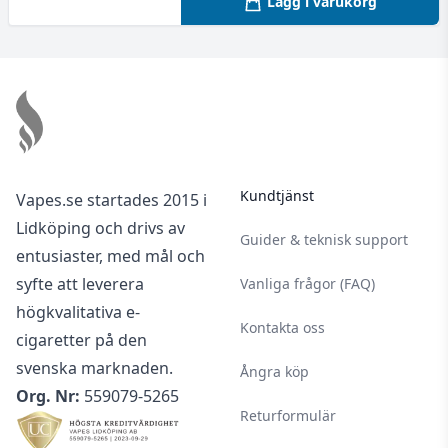
Lägg i varukorg
Footer
Kundtjänst
Vapes.se startades 2015 i
Lidköping och drivs av
Guider & teknisk support
entusiaster, med mål och
syfte att leverera
Vanliga frågor (FAQ)
högkvalitativa e-
Kontakta oss
cigaretter på den
svenska marknaden.
Ångra köp
Org. Nr:
559079-5265
Returformulär