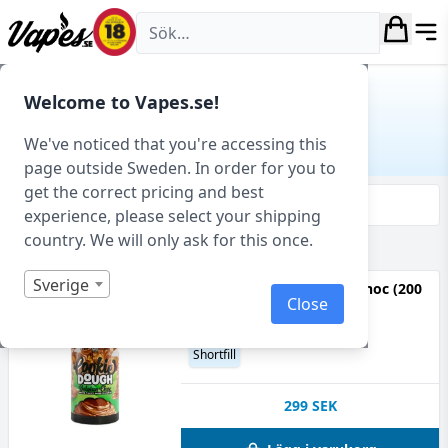
Vapes.se
Hem
/ Produkt Smakprofil / Belgisk Choklad
Welcome to Vapes.se!
BELGISK CHOKLAD
We've noticed that you're accessing this
page outside Sweden. In order for you to
get the correct pricing and best
Filtrera & sortera
experience, please select your shipping
country. We will only ask for this once.
Visar 1 produkter av 1 totalt
Sverige
Cookie Dough - Belgian Choc (200
Close
ml, Shortfill)
70VG
Belgisk Choklad, Kakdeg
Shortfill
299
SEK