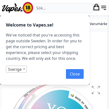
Vapes.se
Tobaksfritt snus (Nikotinpåsar)
Tobaksfritt Snus (Varumärke
Welcome to Vapes.se!
We've noticed that you're accessing this
XQS – Wintergreen /
page outside Sweden. In order for you to
get the correct pricing and best
Spearmint – Slim (4
experience, please select your shipping
mg/portion)
country. We will only ask for this once.
Art.nr: 41493
Sverige
Close
Slut i lager