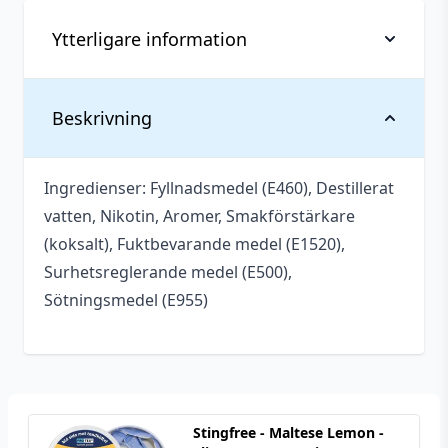
Ytterligare information
Vikt
0,031 kg
Beskrivning
Antal
1 st
Ingredienser: Fyllnadsmedel (E460), Destillerat
Smakprofil
Okänt
vatten, Nikotin, Aromer, Smakförstärkare
Tillverkare
XQS
(koksalt), Fuktbevarande medel (E1520),
Surhetsreglerande medel (E500),
All white snus
,
Typ
Sötningsmedel (E955)
Tobaksfritt snus
Styrka
Normal
Nikotin (Snus)
4 mg/portion
Innehåll/förpackning
10 g
Stingfree - Maltese Lemon -