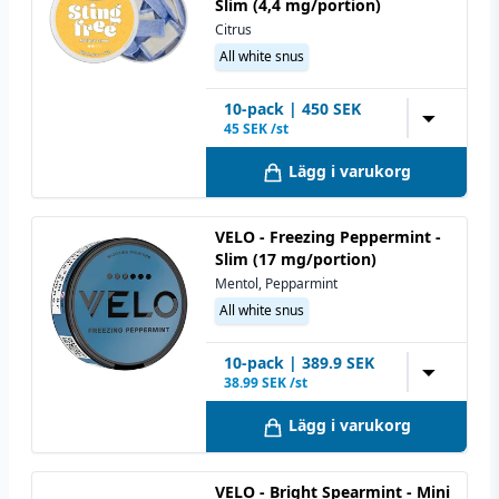
Slim (4,4 mg/portion)
Format
Slim
Citrus
All white snus
10
-pack
|
450
SEK
▼
45
SEK /st
Lägg i varukorg
VELO - Freezing Peppermint -
Slim (17 mg/portion)
Mentol, Pepparmint
All white snus
10
-pack
|
389.9
SEK
▼
38.99
SEK /st
Lägg i varukorg
VELO - Bright Spearmint - Mini