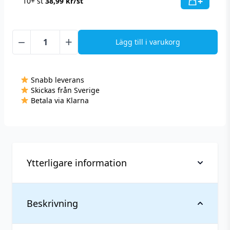
+
10+ st
38,99
kr
/st
−
+
Lägg till i varukorg
VELO
-
Ruby
Snabb leverans
Berry
Skickas från Sverige
-
Betala via Klarna
Slim
(5,6
mg/portion)
mängd
Ytterligare information
Vikt
0,031 kg
Beskrivning
Antal
1 st