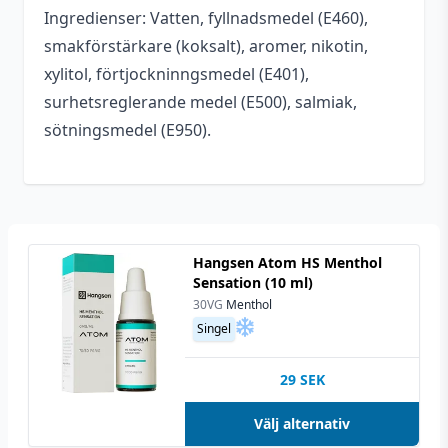
Ingredienser: Vatten, fyllnadsmedel (E460),
Smakprofil
Jordgubbe
smakförstärkare (koksalt), aromer, nikotin,
Tillverkare
VELO
xylitol, förtjockninngsmedel (E401),
surhetsreglerande medel (E500), salmiak,
All white snus
,
Typ
sötningsmedel (E950).
Tobaksfritt snus
Styrka
Normal
Nikotin (Snus)
5,6 mg/portion
Innehåll/förpackning
14 g
Hangsen Atom HS Menthol
Sensation (10 ml)
Format
Slim
30VG
Menthol
Singel
29
SEK
Välj alternativ