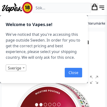
Vapes.se
Tobaksfritt snus (Nikotinpåsar)
Tobaksfritt Snus (Varumärke
Welcome to Vapes.se!
We've noticed that you're accessing this
VELO – Ruby Berry – Slim
page outside Sweden. In order for you to
get the correct pricing and best
(5,6 mg/portion)
experience, please select your shipping
country. We will only ask for this once.
Art.nr: 39479
I lager
Sverige
Close