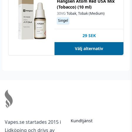
Hangsen Atom Red USA Mix
(Tobacco) (10 ml)
30VG
Tobak, Tobak (Medium)
Singel
29
SEK
Välj alternativ
Footer
Kundtjänst
Vapes.se startades 2015 i
Lidköping och drivs av