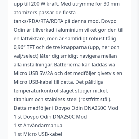
upp till 200 W kraft. Med utrymme för 30 mm
Höjd
90 mm
atomizers passar de flesta
Laddning via USB
Ja (Max 2 A)
tanks/RDA/RTA/RDTA på denna mod. Dovpo
Odin är tillverkad i aluminium vilket gör den till
Temperaturkontroll,
Lägen
en lättviktare, men är samtidigt robust tålig.
Variabel Watt (VW/Power)
0,96″ TFT och de tre knapparna (upp, ner och
Skärm
0,96" TFT-skärm
välj/select) låter dig smidigt navigera mellan
alla inställningar. Batterierna kan laddas via
Variabel watt
1 – 200 W
Micro USB 5V/2A och det medföljer givetvis en
Volt
0,2 – 8V
Micro USB-kabel till detta. Det pålitliga
temperaturkontrollsläget stödjer nickel,
Temperaturkontroll
Ja
titanium och stainless steel (rostfritt stål).
Tillverkare
Dovpo
Detta medföljer i Dovpo Odin DNA250C Mod
1 st Dovpo Odin DNA250C Mod
USB-anslutning
Micro-USB
1 st Användarmanual
Avancerat, För erfarna
1 st Micro USB-kabel
Egenskaper
vejpare, Justerbara