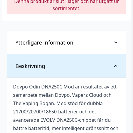
Denna produkt är slut i lager och har utgått ur
sortimentet.
Ytterligare information
Anslutning (Gänga)
510
Beskrivning
Antal batterier som
2 st
krävs
Dovpo Odin DNA250C Mod är resultatet av ett
samarbete mellan Dovpo, Vaperz Cloud och
Batterier medföljer
Nej
The Vaping Bogan. Med stöd för dubbla
Batterityper som
21700/20700/18650-batterier och det
18650, 20700, 21700
stöds
avancerade EVOLV DNA250C-chippet får du
bättre batteritid, mer intelligent gränssnitt och
Bredd
51,2 mm