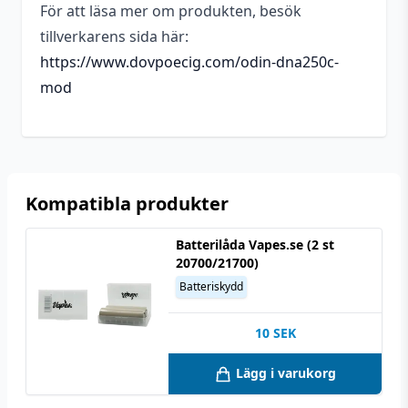
För att läsa mer om produkten, besök
inställningar
tillverkarens sida här:
https://www.dovpoecig.com/odin-dna250c-
mod
Kompatibla produkter
Batterilåda Vapes.se (2 st
20700/21700)
Batteriskydd
10
SEK
Lägg i varukorg