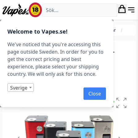
Vapes.se
Moddar
Avancerade moddar
Squonkmoddar
Welcome to Vapes.se!
We've noticed that you're accessing this
Dovpo Basium Squonker
page outside Sweden. In order for you to
get the correct pricing and best
(180 W, 6 ml)
experience, please select your shipping
country. We will only ask for this once.
Art.nr: 37269
Slut i lager
Sverige
Close