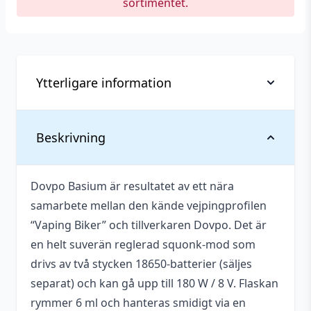
sortimentet.
Ytterligare information
Tillverkare
Dovpo
Beskrivning
Typ
Mod (Reglerbar squonk)
Dovpo Basium är resultatet av ett nära
Vätskekapacitet
6 ml
samarbete mellan den kände vejpingprofilen
Avancerat, För erfarna
“Vaping Biker” och tillverkaren Dovpo. Det är
Egenskaper
vejpare, Justerbara
en helt suverän reglerad squonk-mod som
inställningar
drivs av två stycken 18650-batterier (säljes
separat) och kan gå upp till 180 W / 8 V. Flaskan
rymmer 6 ml och hanteras smidigt via en