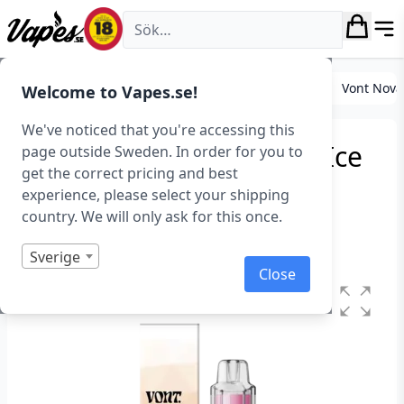
Vapes.se
E-cigarett startkit/paket
Engångs vape
Vont
Vont Nova
Welcome to Vapes.se!
We've noticed that you're accessing this
Vont Nova – Strawberry Ice
page outside Sweden. In order for you to
get the correct pricing and best
(20 mg, Engångs vape)
experience, please select your shipping
country. We will only ask for this once.
Art.nr: 42999
I lager
Sverige
Close