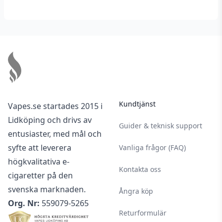
torr och mörk plats.
Footer
Kundtjänst
Vapes.se startades 2015 i
Lidköping och drivs av
Guider & teknisk support
entusiaster, med mål och
syfte att leverera
Vanliga frågor (FAQ)
högkvalitativa e-
Kontakta oss
cigaretter på den
svenska marknaden.
Ångra köp
Org. Nr:
559079-5265
Returformulär