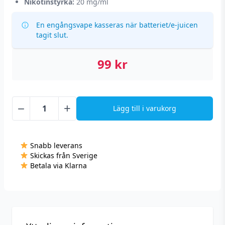
Nikotinstyrka:
20 mg/ml
En engångsvape kasseras när batteriet/e-juicen
tagit slut.
99
kr
−
+
Lägg till i varukorg
Vont
Nova
-
Snabb leverans
Strawberry
Skickas från Sverige
Ice
Betala via Klarna
(20
mg,
Engångs
vape)
mängd