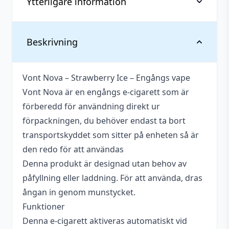
Ytterligare information
Vikt
0,037 kg
Beskrivning
Antal
1 st
Vont Nova – Strawberry Ice – Engångs vape
Blandning
50VG / 50PG
Vont Nova är en engångs e-cigarett som är
Innehåller
förberedd för användning direkt ur
Ja
cooling
förpackningen, du behöver endast ta bort
transportskyddet som sitter på enheten så är
Nikotin
20 mg
den redo för att användas
Smakprofil
Jordgubbe
,
Kyla
Denna produkt är designad utan behov av
påfyllning eller laddning. För att använda, dras
Tillverkare
Vont
ångan in genom munstycket.
Typ
Engångs vape
Funktioner
Denna e-cigarett aktiveras automatiskt vid
Vätskekapacitet
2 ml