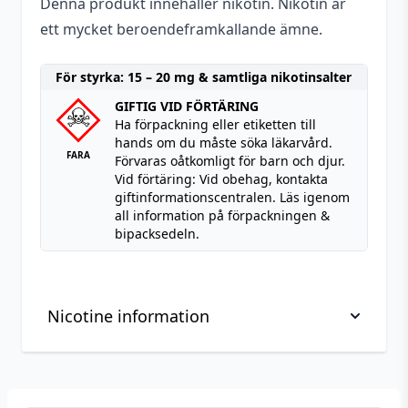
Denna produkt innehåller nikotin. Nikotin är
ett mycket beroendeframkallande ämne.
För styrka: 15 – 20 mg & samtliga nikotinsalter
GIFTIG VID FÖRTÄRING
Ha förpackning eller etiketten till
hands om du måste söka läkarvård.
FARA
Förvaras oåtkomligt för barn och djur.
Vid förtäring: Vid obehag, kontakta
giftinformationscentralen. Läs igenom
all information på förpackningen &
bipacksedeln.
Nicotine information
Viktig information om hantering av nikotin, läs
innan köp