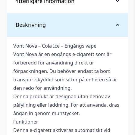
Ytterligare information
Vikt
0,037 kg
Beskrivning
Antal
1 st
Vont Nova – Cola Ice – Engångs vape
Blandning
50VG / 50PG
Vont Nova är en engångs e-cigarett som är
Innehåller
förberedd för användning direkt ur
Ja
cooling
förpackningen. Du behöver endast ta bort
transportskyddet som sitter på enheten så är
Nikotin
20 mg
den redo för användning.
Smakprofil
Cola
Denna produkt är designad utan behov av
påfyllning eller laddning. För att använda, dras
Tillverkare
Vont
ångan in genom munstycket.
Typ
Engångs vape
Funktioner
Denna e-cigarett aktiveras automatiskt vid
Vätskekapacitet
2 ml