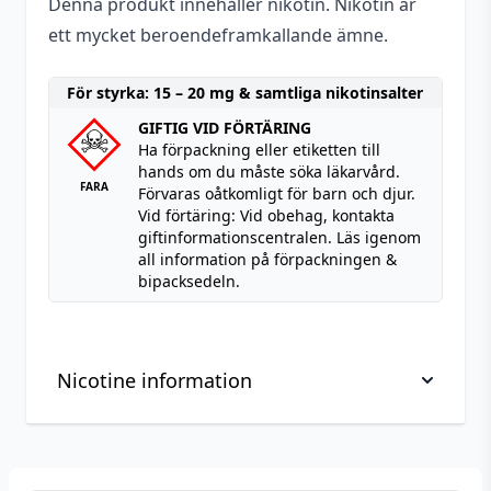
Denna produkt innehåller nikotin. Nikotin är
ett mycket beroendeframkallande ämne.
För styrka: 15 – 20 mg & samtliga nikotinsalter
GIFTIG VID FÖRTÄRING
Ha förpackning eller etiketten till
hands om du måste söka läkarvård.
FARA
Förvaras oåtkomligt för barn och djur.
Vid förtäring: Vid obehag, kontakta
giftinformationscentralen. Läs igenom
all information på förpackningen &
bipacksedeln.
Nicotine information
Viktig information om hantering av nikotin, läs
innan köp