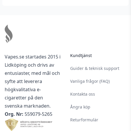
torr och mörk plats.
Footer
Kundtjänst
Vapes.se startades 2015 i
Lidköping och drivs av
Guider & teknisk support
entusiaster, med mål och
syfte att leverera
Vanliga frågor (FAQ)
högkvalitativa e-
Kontakta oss
cigaretter på den
svenska marknaden.
Ångra köp
Org. Nr:
559079-5265
Returformulär