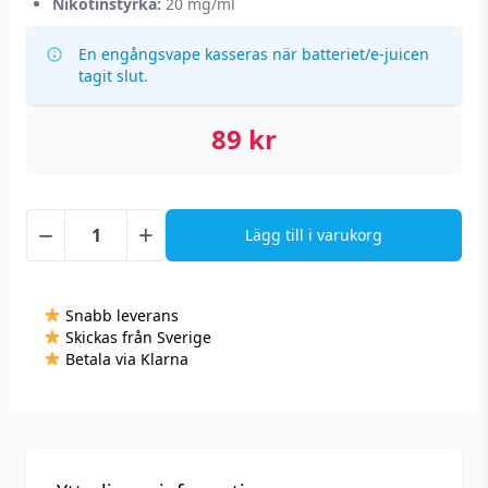
Nikotinstyrka:
20 mg/ml
En engångsvape kasseras när batteriet/e-juicen
tagit slut.
89
kr
−
+
Lägg till i varukorg
Vont
Nova
-
Snabb leverans
Cola
Skickas från Sverige
Ice
Betala via Klarna
(20
mg,
Engångs
vape)
mängd