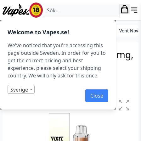
Vapes.se
E-cigarett startkit/paket
Engångs vape
Vont
Vont Nova
Welcome to Vapes.se!
We've noticed that you're accessing this
Vont Nova – Cola Ice (20 mg,
page outside Sweden. In order for you to
get the correct pricing and best
Engångs vape)
experience, please select your shipping
country. We will only ask for this once.
Art.nr: 43000
I lager
Sverige
Close