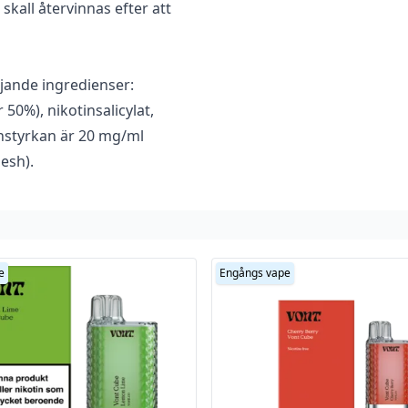
 skall återvinnas efter att
jande ingredienser:
50%), nikotinsalicylat,
nstyrkan är 20 mg/ml
esh).
n köp
e
Engångs vape
spädd men ska användas
nt tvätta den av den del
 och ditt ansikte vid