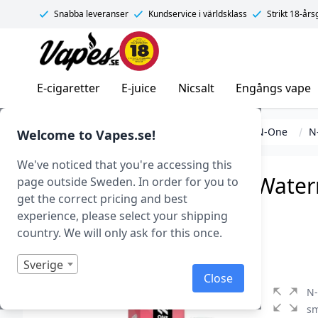
Snabba leveranser
Kundservice i världsklass
Strikt 18-år
Vapes.se
E-cigaretter
E-juice
Nicsalt
Engångs vape
E-cigarett startkit/paket
Engångs vape
N-One
N
Welcome to Vapes.se!
We've noticed that you're accessing this
N-One Crystal Mesh – Wate
page outside Sweden. In order for you to
get the correct pricing and best
Engångs vape)
experience, please select your shipping
country. We will only ask for this once.
Art.nr: 43262
I lager
Sverige
Close
N-
sm