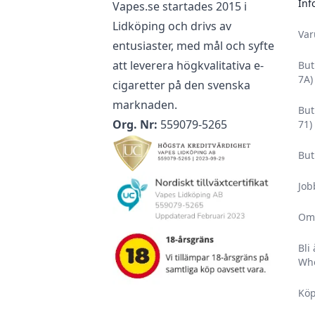
Inf
Vapes.se startades 2015 i
Lidköping och drivs av
Va
entusiaster, med mål och syfte
att leverera högkvalitativa e-
But
7A)
cigaretter på den svenska
marknaden.
But
Org. Nr:
559079-5265
71)
But
Job
Om
Bli
Who
Köp