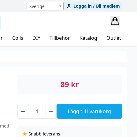
Logga in / Bli medlem
Sverige
r
Coils
DIY
Tillbehör
Katalog
Outlet
89
kr
−
+
Lägg till i varukorg
N-
One
 med
Crystal
Snabb leverans
Mesh