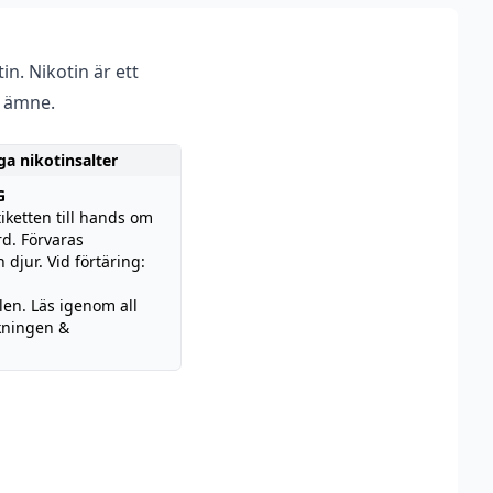
n. Nikotin är ett
 ämne.
ga nikotinsalter
G
iketten till hands om
d. Förvaras
 djur. Vid förtäring:
len. Läs igenom all
kningen &