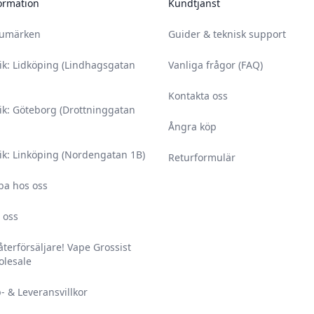
ormation
Kundtjänst
rumärken
Guider & teknisk support
ik: Lidköping (Lindhagsgatan
Vanliga frågor (FAQ)
Kontakta oss
ik: Göteborg (Drottninggatan
Ångra köp
ik: Linköping (Nordengatan 1B)
Returformulär
ba hos oss
 oss
 återförsäljare! Vape Grossist
lesale
- & Leveransvillkor