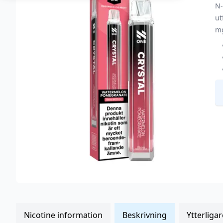
N-
ut
mg
Nicotine information
Beskrivning
Ytterliga