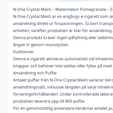
N-One Crystal Mesh – Watermelon Pomegranate – 
Vikt
0,038 kg
N-One Crystal Mesh är en engångs e-cigarett som ä
Antal
1 st
användning direkt ur förpackningen. Ta bort transp
enheten, varefter produkten är klar för användning.
Innehåller
Okänt
Denna produkt kräver ingen påfyllning eller laddnin
cooling
ångan in genom munstycket.
Nikotin
20 mg
Funktioner
Tillverkare
N One
Denna e-cigarett aktiveras automatiskt vid inhalerin
knappar och behöver inte laddas eller fyllas på med 
Typ
Engångs vape
Användning och Puffar
Vätskekapacitet
2 ml
Antalet puffar från N-One Crystal Mesh varierar ber
användningssätt, inklusive längden på varje inhaler
Beskrivande
Fruktig
,
Söt
,
Syrlig
förvaringsförhållanden. Under kontrollerade labora
Smakprofil
Vattenmelon
,
Granatäpple
produkten leverera upp till 800 puffar.
För en genomsnittlig användare beräknas antalet pu
Motstånd (ohm)
1,2 ohm MESH