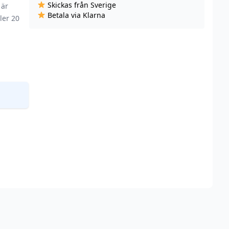
Skickas från Sverige
 är
-
Betala via Klarna
ler 20
Watermelon
Pomegranate
(20
mg,
Engångs
vape)
mängd