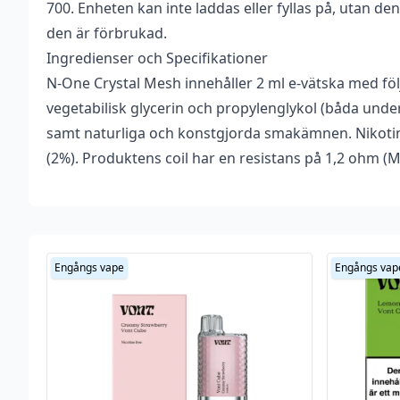
700. Enheten kan inte laddas eller fyllas på, utan den
den är förbrukad.
Ingredienser och Specifikationer
N-One Crystal Mesh innehåller 2 ml e-vätska med föl
vegetabilisk glycerin och propylenglykol (båda under 
samt naturliga och konstgjorda smakämnen. Nikoti
(2%). Produktens coil har en resistans på 1,2 ohm (M
Viktig information om hantering av nikotin, läs inna
Nikotin är ett mycket beroendeframkallande ämne.
Engångs vape
Engångs vap
Nikotin är giftigt i ren form. Denna produkt är ut
med försiktighet.
Vid kontakt av nikotin på huden bör du alltid noggra
som exponerats.
Använd gärna handskar och undvik att röra dina ögon