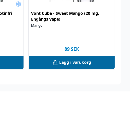
tinfri
Vont Cube - Sweet Mango (20 mg,
Engångs vape)
Mango
89
SEK
Lägg i varukorg