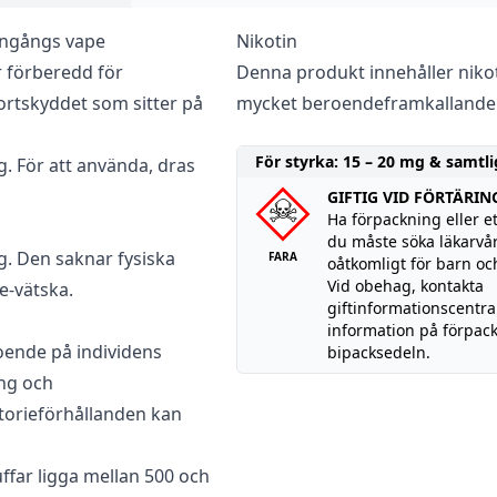
Engångs vape
Nikotin
r förberedd för
Denna produkt innehåller nikoti
ortskyddet som sitter på
mycket beroendeframkallande
För styrka: 15 – 20 mg & samtli
g. För att använda, dras
GIFTIG VID FÖRTÄRIN
Ha förpackning eller et
du måste söka läkarvår
g. Den saknar fysiska
FARA
oåtkomligt för barn och
Vid obehag, kontakta
e-vätska.
giftinformationscentra
information på förpac
oende på individens
bipacksedeln.
ing och
torieförhållanden kan
ffar ligga mellan 500 och