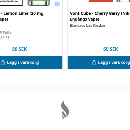
 på 18 år.
 - Lemon Lime (20 mg,
Vont Cube - Cherry Berry (Niko
ape)
Engångs vape)
Blandade bär, Körsbär
rvaras i 12 °C.
00 Puffar
 räckhåll för barn och
(MTL)
89
SEK
69
SEK
 misstänker att ditt
Lägg i varukorg
Lägg i varukorg
 icke-vuxna personer.
 säkerhetsbilagan,
amt säkerhetsbilagan.
år vid oöppnad
ing – vid förvaring
ats.