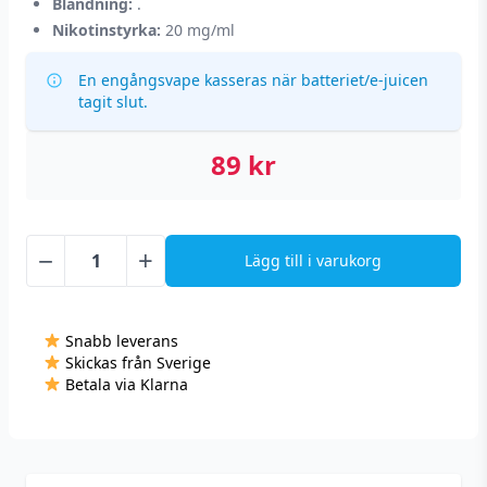
Blandning:
.
Nikotinstyrka:
20 mg/ml
En engångsvape kasseras när batteriet/e-juicen
tagit slut.
89
kr
−
+
Lägg till i varukorg
N-
One
Crystal
Snabb leverans
Mesh
Skickas från Sverige
-
Betala via Klarna
Cola
Lime
(20
mg,