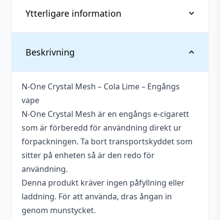
Engångs
Ytterligare information
vape)
mängd
Vikt
0,038 kg
Beskrivning
Antal
1 st
N-One Crystal Mesh – Cola Lime – Engångs
Innehåller
Okänt
vape
cooling
N-One Crystal Mesh är en engångs e-cigarett
Nikotin
20 mg
som är förberedd för användning direkt ur
förpackningen. Ta bort transportskyddet som
Tillverkare
N One
sitter på enheten så är den redo för
Typ
Engångs vape
användning.
Denna produkt kräver ingen påfyllning eller
Vätskekapacitet
2 ml
laddning. För att använda, dras ångan in
Beskrivande
Söt
,
Syrlig
genom munstycket.