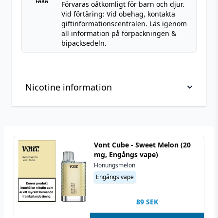
FARA
Förvaras oåtkomligt för barn och djur.
Vid förtäring: Vid obehag, kontakta
giftinformationscentralen. Läs igenom
all information på förpackningen &
bipacksedeln.
Nicotine information
Viktig information om hantering av nikotin, läs
innan köp
Vont Cube - Sweet Melon (20
Nikotin är ett mycket beroendeframkallande
mg, Engångs vape)
ämne.
Honungsmelon
Nikotin är giftigt i ren form. Denna produkt är
Engångs vape
utspädd men ska användas med försiktighet.
89
SEK
Vid kontakt av nikotin på huden bör du alltid
noggrant tvätta den av den del som