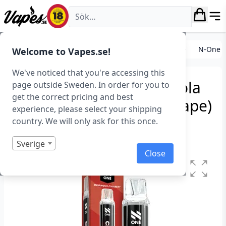
Vapes.se
E-cigarett startkit/paket
Engångs vape
N-One
N-One C
Welcome to Vapes.se!
We've noticed that you're accessing this
N-One Crystal Mesh – Cola
page outside Sweden. In order for you to
get the correct pricing and best
Lime (20 mg, Engångs vape)
experience, please select your shipping
country. We will only ask for this once.
Art.nr: 43270
I lager
Sverige
Close