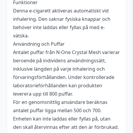
Funktioner
Smakprofil
Cola
,
Lime
Denna e-cigarett aktiveras automatiskt vid
Motstånd (ohm)
1,2 ohm MESH
inhalering. Den saknar fysiska knappar och
behöver inte laddas eller fyllas på med e-
vätska.
Användning och Puffar
Antalet puffar från N-One Crystal Mesh varierar
beroende på individens användningssätt,
inklusive längden på varje inhalering och
förvaringsförhållanden. Under kontrollerade
laboratorieförhållanden kan produkten
leverera upp till 800 puffar.
För en genomsnittlig användare beräknas
antalet puffar ligga mellan 500 och 700.
Enheten kan inte laddas eller fyllas på, utan
den skall återvinnas efter att den är förbrukad.